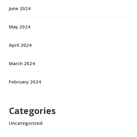
June 2024
May 2024
April 2024
March 2024
February 2024
Categories
Uncategorized