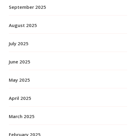
September 2025
August 2025
July 2025
June 2025
May 2025
April 2025
March 2025
February 2025