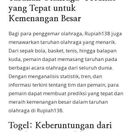
yang Tepat untuk
Kemenangan Besar
Bagi para penggemar olahraga, Rupiah138 juga
menawarkan taruhan olahraga yang menarik.
Dari sepak bola, basket, tenis, hingga balapan
kuda, pemain dapat memasang taruhan pada
berbagai acara olahraga dari seluruh dunia.
Dengan menganalisis statistik, tren, dan
informasi terkini tentang tim dan pemain, para
pemain dapat membuat prediksi yang tepat dan
meraih kemenangan besar dalam taruhan
olahraga di Rupiah138.
Togel: Keberuntungan dari