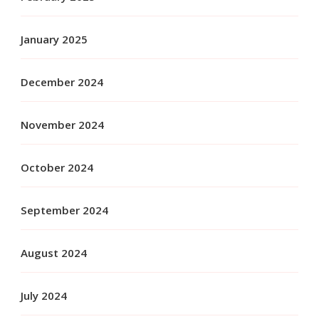
January 2025
December 2024
November 2024
October 2024
September 2024
August 2024
July 2024