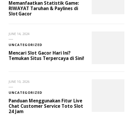
Memanfaatkan Statistik Game:
RIWAYAT Taruhan & Paylines di
Slot Gacor
JUNE 14, 2024
UNCATEGORIZED
Mencari Slot Gacor Hari Ini?
Temukan Situs Terpercaya di Sini!
JUNE 10, 2026
UNCATEGORIZED
Panduan Menggunakan Fitur Live
Chat Customer Service Toto Slot
24 Jam