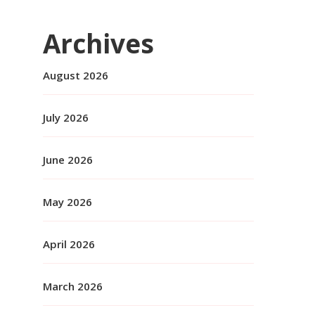
Archives
August 2026
July 2026
June 2026
May 2026
April 2026
March 2026