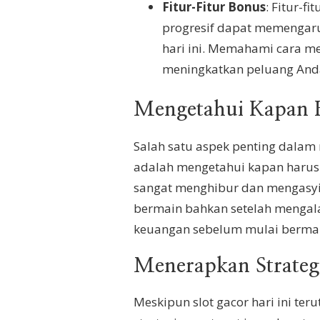
Fitur-Fitur Bonus
: Fitur-fi
progresif dapat memengaru
hari ini. Memahami cara m
meningkatkan peluang And
Mengetahui Kapan H
Salah satu aspek penting dalam
adalah mengetahui kapan harus 
sangat menghibur dan mengasyik
bermain bahkan setelah mengala
keuangan sebelum mulai bermain
Menerapkan Strateg
Meskipun slot gacor hari ini t