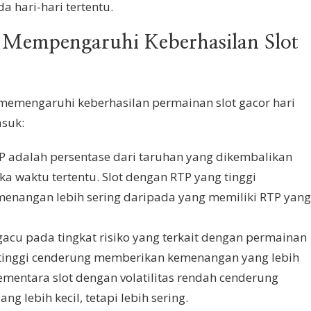
hari-hari tertentu.
 Mempengaruhi Keberhasilan Slot
memengaruhi keberhasilan permainan slot gacor hari
asuk:
TP adalah persentase dari taruhan yang dikembalikan
 waktu tertentu. Slot dengan RTP yang tinggi
nangan lebih sering daripada yang memiliki RTP yang
ngacu pada tingkat risiko yang terkait dengan permainan
tas tinggi cenderung memberikan kemenangan yang lebih
 sementara slot dengan volatilitas rendah cenderung
 lebih kecil, tetapi lebih sering.