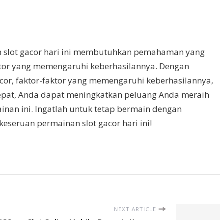
slot gacor hari ini membutuhkan pemahaman yang
tor yang memengaruhi keberhasilannya. Dengan
or, faktor-faktor yang memengaruhi keberhasilannya,
epat, Anda dapat meningkatkan peluang Anda meraih
an ini. Ingatlah untuk tetap bermain dengan
seruan permainan slot gacor hari ini!
NEXT ARTICLE