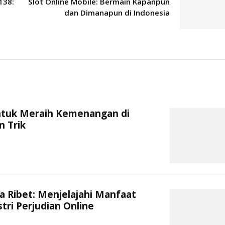
138:
Slot Online Mobile: Bermain Kapanpun
dan Dimanapun di Indonesia
ntuk Meraih Kemenangan di
n Trik
 Ribet: Menjelajahi Manfaat
tri Perjudian Online