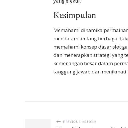
yang efektif.
Kesimpulan
Memahami dinamika permainan 
mendalam tentang berbagai fak
memahami konsep dasar slot gac
dan menerapkan strategi yang t
kemenangan besar dalam permain
tanggung jawab dan menikmati ke
PREVIOUS ARTICLE