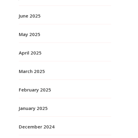
June 2025
May 2025
April 2025
March 2025
February 2025
January 2025
December 2024