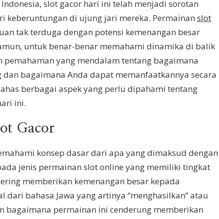
Indonesia, slot gacor hari ini telah menjadi sorotan
i keberuntungan di ujung jari mereka. Permainan
slot
an tak terduga dengan potensi kemenangan besar
mun, untuk benar-benar memahami dinamika di balik
ukan pemahaman yang mendalam tentang bagaimana
ng dan bagaimana Anda dapat memanfaatkannya secara
bahas berbagai aspek yang perlu dipahami tentang
ri ini.
ot Gacor
emahami konsep dasar dari apa yang dimaksud dengan
 pada jenis permainan slot online yang memiliki tingkat
 sering memberikan kemenangan besar kepada
sal dari bahasa Jawa yang artinya “menghasilkan” atau
n bagaimana permainan ini cenderung memberikan