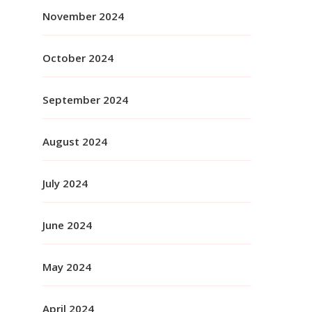
November 2024
October 2024
September 2024
August 2024
July 2024
June 2024
May 2024
April 2024