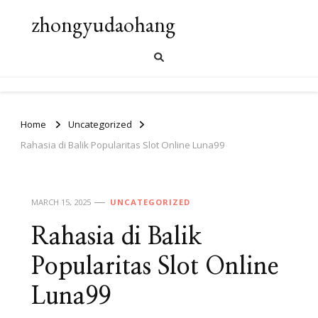
zhongyudaohang
Home
Uncategorized
Rahasia di Balik Popularitas Slot Online Luna99
MARCH 15, 2025
UNCATEGORIZED
Rahasia di Balik
Popularitas Slot Online
Luna99