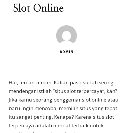
Slot Online
ADMIN
Hai, teman-teman! Kalian pasti sudah sering
mendengar istilah “situs slot terpercaya”, kan?
Jika kamu seorang penggemar slot online atau
baru ingin mencoba, memilih situs yang tepat
itu sangat penting. Kenapa? Karena situs slot
terpercaya adalah tempat terbaik untuk