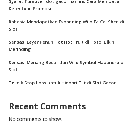
Syarat Turnover slot gacor hari ini: Cara Membaca
Ketentuan Promosi
Rahasia Mendapatkan Expanding Wild Fa Cai Shen di
Slot
Sensasi Layar Penuh Hot Hot Fruit di Toto: Bikin
Merinding
Sensasi Menang Besar dari Wild Symbol Habanero di
Slot
Teknik Stop Loss untuk Hindari Tilt di Slot Gacor
Recent Comments
No comments to show.