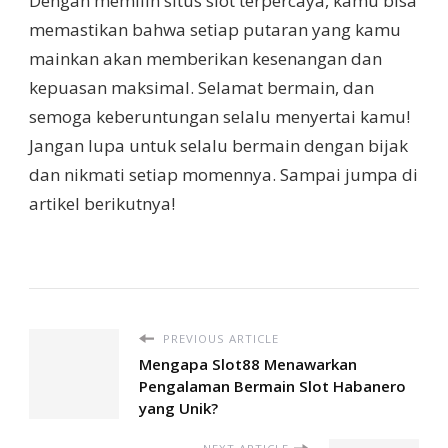
Dengan memilih situs slot terpercaya, kamu bisa
memastikan bahwa setiap putaran yang kamu
mainkan akan memberikan kesenangan dan
kepuasan maksimal. Selamat bermain, dan
semoga keberuntungan selalu menyertai kamu!
Jangan lupa untuk selalu bermain dengan bijak
dan nikmati setiap momennya. Sampai jumpa di
artikel berikutnya!
PREVIOUS ARTICLE
Mengapa Slot88 Menawarkan
Pengalaman Bermain Slot Habanero
yang Unik?