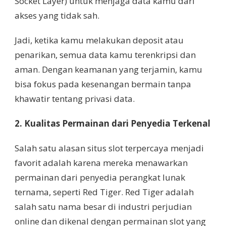
Socket Layer) untuk menjaga data kamu dari
akses yang tidak sah.
Jadi, ketika kamu melakukan deposit atau
penarikan, semua data kamu terenkripsi dan
aman. Dengan keamanan yang terjamin, kamu
bisa fokus pada kesenangan bermain tanpa
khawatir tentang privasi data.
2. Kualitas Permainan dari Penyedia Terkenal
Salah satu alasan situs slot terpercaya menjadi
favorit adalah karena mereka menawarkan
permainan dari penyedia perangkat lunak
ternama, seperti Red Tiger. Red Tiger adalah
salah satu nama besar di industri perjudian
online dan dikenal dengan permainan slot yang