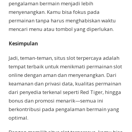
pengalaman bermain menjadi lebih
menyenangkan. Kamu bisa fokus pada
permainan tanpa harus menghabiskan waktu
mencari menu atau tombol yang diperlukan.
Kesimpulan
Jadi, teman-teman, situs slot terpercaya adalah
tempat terbaik untuk menikmati permainan slot
online dengan aman dan menyenangkan. Dari
keamanan dan privasi data, kualitas permainan
dari penyedia terkenal seperti Red Tiger, hingga
bonus dan promosi menarik—semua ini
berkontribusi pada pengalaman bermain yang
optimal.