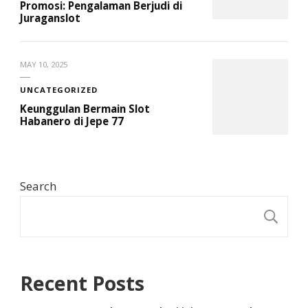
Promosi: Pengalaman Berjudi di
Juraganslot
MAY 10, 2025
UNCATEGORIZED
Keunggulan Bermain Slot
Habanero di Jepe 77
Search
S
Recent Posts