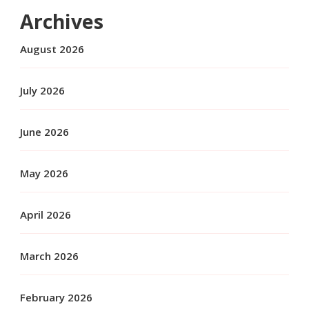
Archives
August 2026
July 2026
June 2026
May 2026
April 2026
March 2026
February 2026