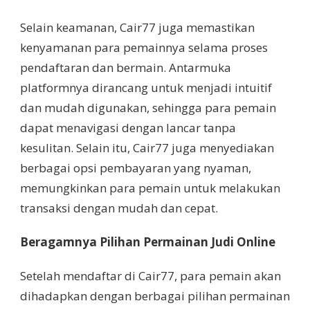
Selain keamanan, Cair77 juga memastikan
kenyamanan para pemainnya selama proses
pendaftaran dan bermain. Antarmuka
platformnya dirancang untuk menjadi intuitif
dan mudah digunakan, sehingga para pemain
dapat menavigasi dengan lancar tanpa
kesulitan. Selain itu, Cair77 juga menyediakan
berbagai opsi pembayaran yang nyaman,
memungkinkan para pemain untuk melakukan
transaksi dengan mudah dan cepat.
Beragamnya Pilihan Permainan Judi Online
Setelah mendaftar di Cair77, para pemain akan
dihadapkan dengan berbagai pilihan permainan