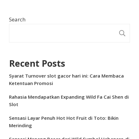
Search
S
Recent Posts
Syarat Turnover slot gacor hari ini: Cara Membaca
Ketentuan Promosi
Rahasia Mendapatkan Expanding Wild Fa Cai Shen di
Slot
Sensasi Layar Penuh Hot Hot Fruit di Toto: Bikin
Merinding
Sensasi Menang Besar dari Wild Symbol Habanero di