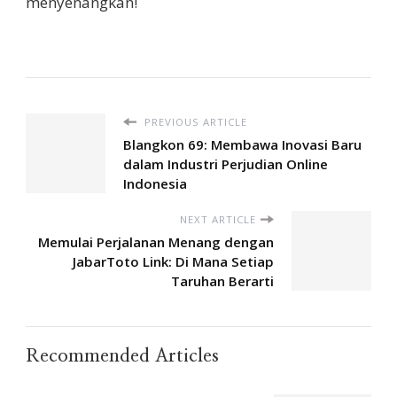
menyenangkan!
PREVIOUS ARTICLE
Blangkon 69: Membawa Inovasi Baru
dalam Industri Perjudian Online
Indonesia
NEXT ARTICLE
Memulai Perjalanan Menang dengan
JabarToto Link: Di Mana Setiap
Taruhan Berarti
Recommended Articles