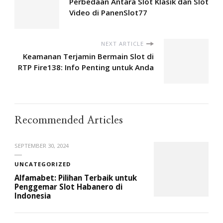
Perbedaan Antara Slot Klasik dan Slot
Video di PanenSlot77
NEXT ARTICLE
Keamanan Terjamin Bermain Slot di
RTP Fire138: Info Penting untuk Anda
Recommended Articles
SEPTEMBER 30, 2024
UNCATEGORIZED
Alfamabet: Pilihan Terbaik untuk
Penggemar Slot Habanero di
Indonesia