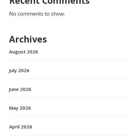
Recent Comments
No comments to show.
Archives
August 2026
July 2026
June 2026
May 2026
April 2026