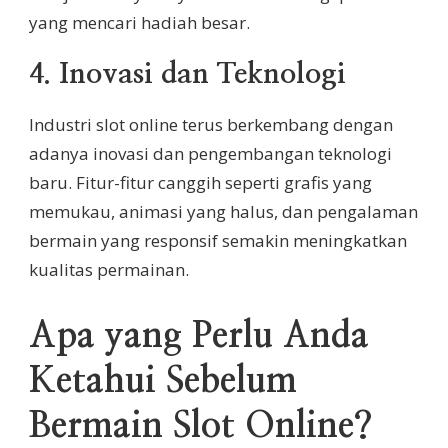
yang mencari hadiah besar.
4. Inovasi dan Teknologi
Industri slot online terus berkembang dengan
adanya inovasi dan pengembangan teknologi
baru. Fitur-fitur canggih seperti grafis yang
memukau, animasi yang halus, dan pengalaman
bermain yang responsif semakin meningkatkan
kualitas permainan.
Apa yang Perlu Anda
Ketahui Sebelum
Bermain Slot Online?