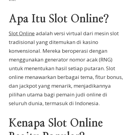
Apa Itu Slot Online?
Slot Online
adalah versi virtual dari mesin slot
tradisional yang ditemukan di kasino
konvensional. Mereka beroperasi dengan
menggunakan generator nomor acak (RNG)
untuk menentukan hasil setiap putaran. Slot
online menawarkan berbagai tema, fitur bonus,
dan jackpot yang menarik, menjadikannya
pilihan utama bagi pemain judi online di
seluruh dunia, termasuk di Indonesia.
Kenapa Slot Online