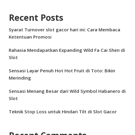
Recent Posts
Syarat Turnover slot gacor hari ini: Cara Membaca
Ketentuan Promosi
Rahasia Mendapatkan Expanding Wild Fa Cai Shen di
Slot
Sensasi Layar Penuh Hot Hot Fruit di Toto: Bikin
Merinding
Sensasi Menang Besar dari Wild Symbol Habanero di
Slot
Teknik Stop Loss untuk Hindari Tilt di Slot Gacor