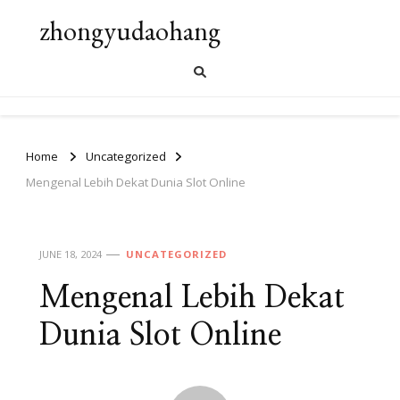
zhongyudaohang
Home
Uncategorized
Mengenal Lebih Dekat Dunia Slot Online
JUNE 18, 2024
UNCATEGORIZED
Mengenal Lebih Dekat
Dunia Slot Online