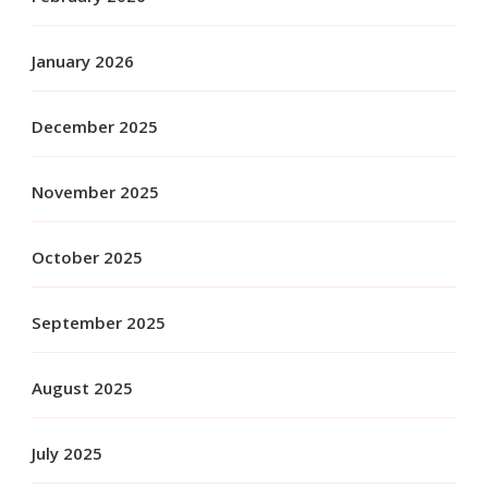
January 2026
December 2025
November 2025
October 2025
September 2025
August 2025
July 2025