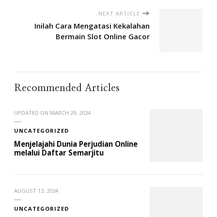
NEXT ARTICLE
Inilah Cara Mengatasi Kekalahan
Bermain Slot Online Gacor
Recommended Articles
UPDATED ON
MARCH 29, 2024
UNCATEGORIZED
Menjelajahi Dunia Perjudian Online
melalui Daftar Semarjitu
AUGUST 13, 2024
UNCATEGORIZED