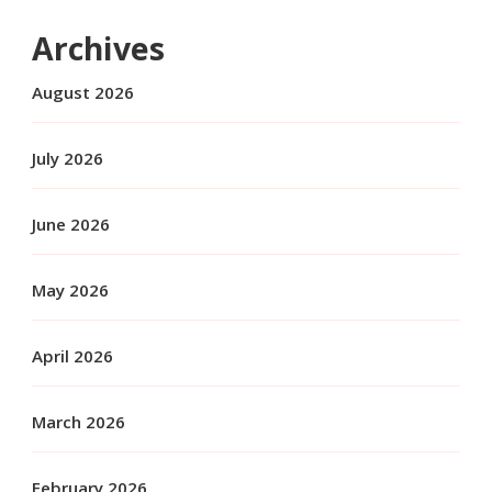
Archives
August 2026
July 2026
June 2026
May 2026
April 2026
March 2026
February 2026