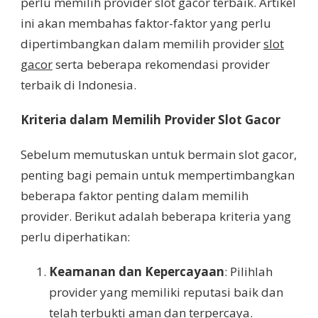
perlu memilih provider slot gacor terbaik. Artikel
ini akan membahas faktor-faktor yang perlu
dipertimbangkan dalam memilih provider
slot
gacor
serta beberapa rekomendasi provider
terbaik di Indonesia.
Kriteria dalam Memilih Provider Slot Gacor
Sebelum memutuskan untuk bermain slot gacor,
penting bagi pemain untuk mempertimbangkan
beberapa faktor penting dalam memilih
provider. Berikut adalah beberapa kriteria yang
perlu diperhatikan:
Keamanan dan Kepercayaan
: Pilihlah
provider yang memiliki reputasi baik dan
telah terbukti aman dan terpercaya.