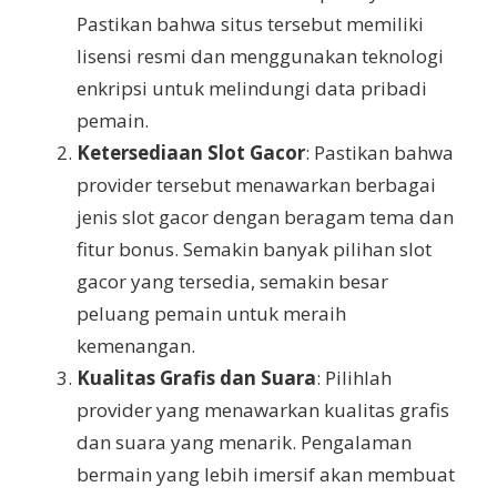
Pastikan bahwa situs tersebut memiliki
lisensi resmi dan menggunakan teknologi
enkripsi untuk melindungi data pribadi
pemain.
Ketersediaan Slot Gacor
: Pastikan bahwa
provider tersebut menawarkan berbagai
jenis slot gacor dengan beragam tema dan
fitur bonus. Semakin banyak pilihan slot
gacor yang tersedia, semakin besar
peluang pemain untuk meraih
kemenangan.
Kualitas Grafis dan Suara
: Pilihlah
provider yang menawarkan kualitas grafis
dan suara yang menarik. Pengalaman
bermain yang lebih imersif akan membuat