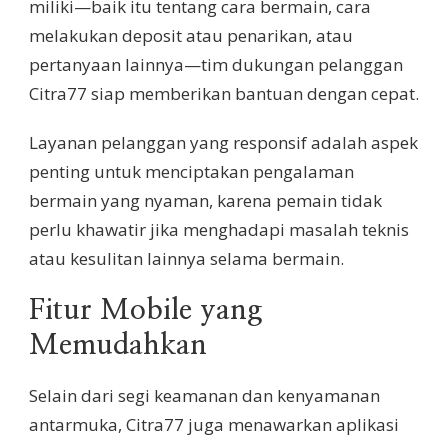
miliki—baik itu tentang cara bermain, cara
melakukan deposit atau penarikan, atau
pertanyaan lainnya—tim dukungan pelanggan
Citra77 siap memberikan bantuan dengan cepat.
Layanan pelanggan yang responsif adalah aspek
penting untuk menciptakan pengalaman
bermain yang nyaman, karena pemain tidak
perlu khawatir jika menghadapi masalah teknis
atau kesulitan lainnya selama bermain.
Fitur Mobile yang
Memudahkan
Selain dari segi keamanan dan kenyamanan
antarmuka, Citra77 juga menawarkan aplikasi