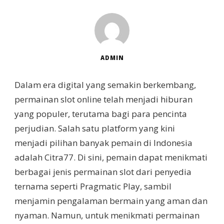
ADMIN
Dalam era digital yang semakin berkembang,
permainan slot online telah menjadi hiburan
yang populer, terutama bagi para pencinta
perjudian. Salah satu platform yang kini
menjadi pilihan banyak pemain di Indonesia
adalah Citra77. Di sini, pemain dapat menikmati
berbagai jenis permainan slot dari penyedia
ternama seperti Pragmatic Play, sambil
menjamin pengalaman bermain yang aman dan
nyaman. Namun, untuk menikmati permainan