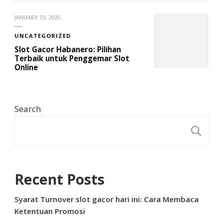
JANUARY 15, 2025
UNCATEGORIZED
Slot Gacor Habanero: Pilihan
Terbaik untuk Penggemar Slot
Online
Search
S
Recent Posts
Syarat Turnover slot gacor hari ini: Cara Membaca
Ketentuan Promosi