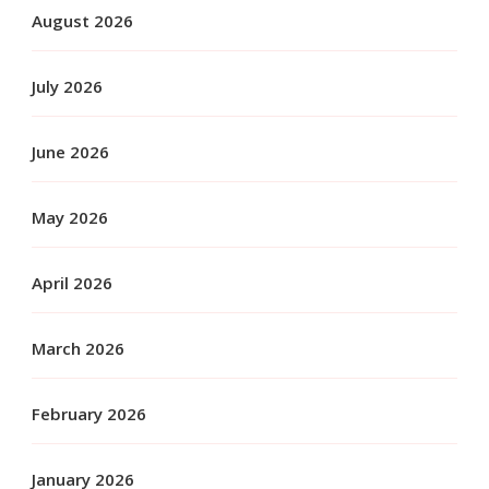
August 2026
July 2026
June 2026
May 2026
April 2026
March 2026
February 2026
January 2026