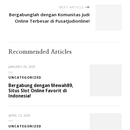
NEXT ARTICLE
Bergabunglah dengan Komunitas Judi
Online Terbesar di PusatJudionline!
Recommended Articles
JANUARY 29, 2025
UNCATEGORIZED
Bergabung dengan Mewah89,
Situs Slot Online Favorit di
Indonesia!
APRIL 12, 2025
UNCATEGORIZED