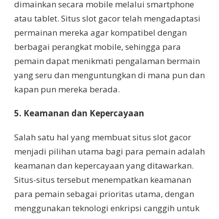
dimainkan secara mobile melalui smartphone
atau tablet. Situs slot gacor telah mengadaptasi
permainan mereka agar kompatibel dengan
berbagai perangkat mobile, sehingga para
pemain dapat menikmati pengalaman bermain
yang seru dan menguntungkan di mana pun dan
kapan pun mereka berada.
5. Keamanan dan Kepercayaan
Salah satu hal yang membuat situs slot gacor
menjadi pilihan utama bagi para pemain adalah
keamanan dan kepercayaan yang ditawarkan.
Situs-situs tersebut menempatkan keamanan
para pemain sebagai prioritas utama, dengan
menggunakan teknologi enkripsi canggih untuk