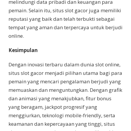
melindungi data pribadi dan keuangan para
pemain. Selain itu, situs slot gacor juga memiliki
reputasi yang baik dan telah terbukti sebagai
tempat yang aman dan terpercaya untuk berjudi
online.
Kesimpulan
Dengan inovasi terbaru dalam dunia slot online,
situs slot gacor menjadi pilihan utama bagi para
pemain yang mencari pengalaman berjudi yang
memuaskan dan menguntungkan. Dengan grafik
dan animasi yang menakjubkan, fitur bonus
yang beragam, jackpot progresif yang
menggiurkan, teknologi mobile-friendly, serta
keamanan dan kepercayaan yang tinggi, situs