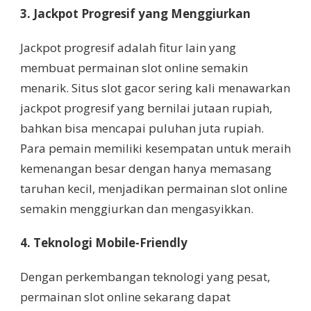
3. Jackpot Progresif yang Menggiurkan
Jackpot progresif adalah fitur lain yang
membuat permainan slot online semakin
menarik. Situs slot gacor sering kali menawarkan
jackpot progresif yang bernilai jutaan rupiah,
bahkan bisa mencapai puluhan juta rupiah.
Para pemain memiliki kesempatan untuk meraih
kemenangan besar dengan hanya memasang
taruhan kecil, menjadikan permainan slot online
semakin menggiurkan dan mengasyikkan.
4. Teknologi Mobile-Friendly
Dengan perkembangan teknologi yang pesat,
permainan slot online sekarang dapat