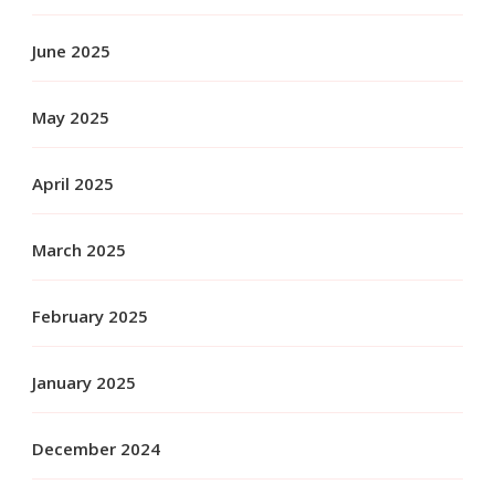
June 2025
May 2025
April 2025
March 2025
February 2025
January 2025
December 2024