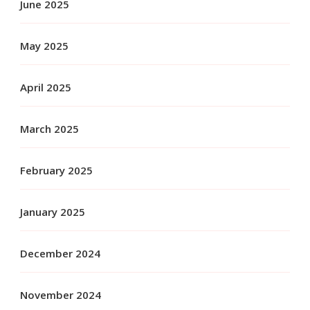
June 2025
May 2025
April 2025
March 2025
February 2025
January 2025
December 2024
November 2024