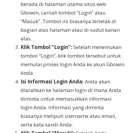
berada di halaman utama situs web
Gbowin, carilah tombol “Login” atau
“Masuk”. Tombol ini biasanya terletak di
bagian atas halaman atau di sudut kanan
atas.
Klik Tombol “Login”:
Setelah menemukan
tombol “Login”, klik tombol tersebut untuk
memulai proses login Anda ke akun Gbowin
Anda.
Isi Informasi Login Anda:
Anda akan
diarahkan ke halaman login di mana Anda
diminta untuk memasukkan informasi
login Anda. Informasi yang diminta
biasanya meliputi username atau email,
serta kata sandi Anda.