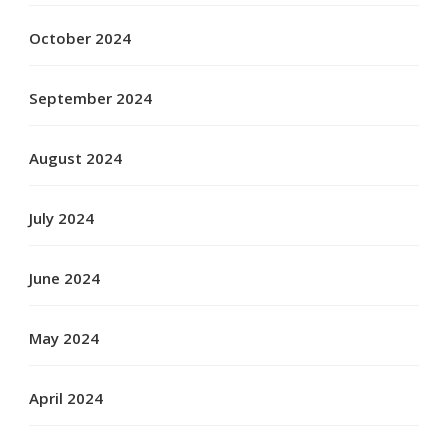
October 2024
September 2024
August 2024
July 2024
June 2024
May 2024
April 2024