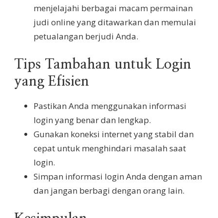
menjelajahi berbagai macam permainan
judi online yang ditawarkan dan memulai
petualangan berjudi Anda.
Tips Tambahan untuk Login
yang Efisien
Pastikan Anda menggunakan informasi
login yang benar dan lengkap.
Gunakan koneksi internet yang stabil dan
cepat untuk menghindari masalah saat
login.
Simpan informasi login Anda dengan aman
dan jangan berbagi dengan orang lain.