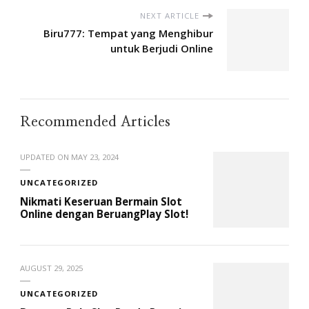
NEXT ARTICLE
Biru777: Tempat yang Menghibur
untuk Berjudi Online
Recommended Articles
UPDATED ON
MAY 23, 2024
UNCATEGORIZED
Nikmati Keseruan Bermain Slot
Online dengan BeruangPlay Slot!
AUGUST 29, 2025
UNCATEGORIZED