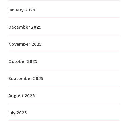
January 2026
December 2025
November 2025
October 2025
September 2025
August 2025
July 2025