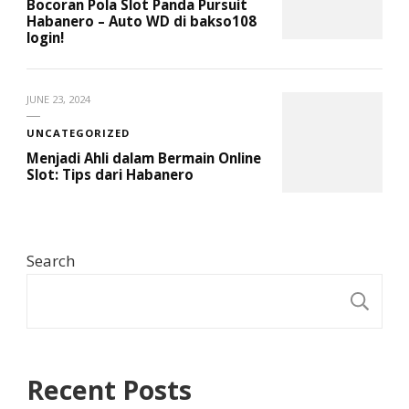
Bocoran Pola Slot Panda Pursuit
Habanero – Auto WD di bakso108
login!
JUNE 23, 2024
UNCATEGORIZED
Menjadi Ahli dalam Bermain Online
Slot: Tips dari Habanero
Search
S
Recent Posts