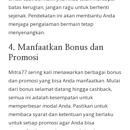
batas kerugian, jangan ragu untuk berhenti
sejenak. Pendekatan ini akan membantu Anda
menjaga pengalaman bermain tetap
menyenangkan.
4. Manfaatkan Bonus dan
Promosi
Mitra77 sering kali menawarkan berbagai bonus
dan promosi yang bisa Anda manfaatkan. Mulai
dari bonus selamat datang hingga cashback,
semua ini adalah kesempatan untuk
memperbesar modal Anda. Pastikan untuk
membaca syarat dan ketentuan yang berlaku
untuk setiap promosi agar Anda bisa