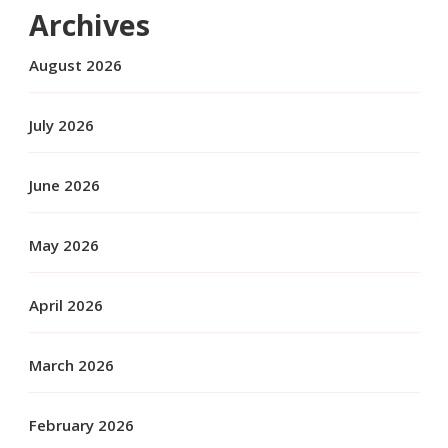
Archives
August 2026
July 2026
June 2026
May 2026
April 2026
March 2026
February 2026