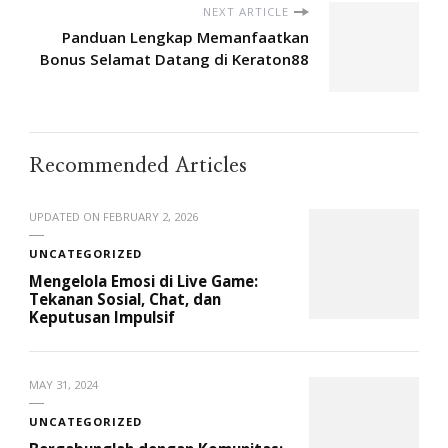
NEXT ARTICLE
Panduan Lengkap Memanfaatkan
Bonus Selamat Datang di Keraton88
Recommended Articles
UPDATED ON
FEBRUARY 2, 2026
UNCATEGORIZED
Mengelola Emosi di Live Game:
Tekanan Sosial, Chat, dan
Keputusan Impulsif
MAY 31, 2024
UNCATEGORIZED