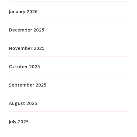
January 2026
December 2025
November 2025
October 2025
September 2025
August 2025
July 2025