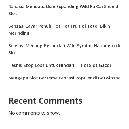
Rahasia Mendapatkan Expanding Wild Fa Cai Shen di
Slot
Sensasi Layar Penuh Hot Hot Fruit di Toto: Bikin
Merinding
Sensasi Menang Besar dari Wild Symbol Habanero di
Slot
Teknik Stop Loss untuk Hindari Tilt di Slot Gacor
Mengapa Slot Bertema Fantasi Populer di Betwin188
Recent Comments
No comments to show.