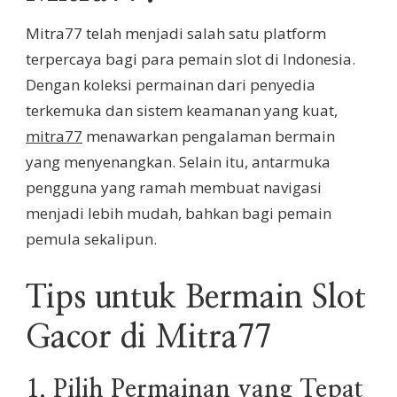
Mitra77 telah menjadi salah satu platform
terpercaya bagi para pemain slot di Indonesia.
Dengan koleksi permainan dari penyedia
terkemuka dan sistem keamanan yang kuat,
mitra77
menawarkan pengalaman bermain
yang menyenangkan. Selain itu, antarmuka
pengguna yang ramah membuat navigasi
menjadi lebih mudah, bahkan bagi pemain
pemula sekalipun.
Tips untuk Bermain Slot
Gacor di Mitra77
1. Pilih Permainan yang Tepat