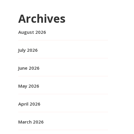
Archives
August 2026
July 2026
June 2026
May 2026
April 2026
March 2026