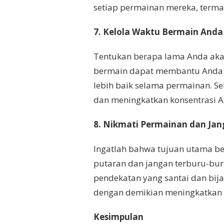
setiap permainan mereka, terma
7. Kelola Waktu Bermain Anda
Tentukan berapa lama Anda aka
bermain dapat membantu Anda 
lebih baik selama permainan. Sel
dan meningkatkan konsentrasi A
8. Nikmati Permainan dan Jan
Ingatlah bahwa tujuan utama ber
putaran dan jangan terburu-bu
pendekatan yang santai dan bij
dengan demikian meningkatkan
Kesimpulan