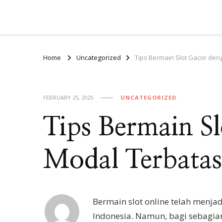
Home
Uncategorized
Tips Bermain Slot Gacor de
FEBRUARY 25, 2025
UNCATEGORIZED
Tips Bermain S
Modal Terbatas
Bermain slot online telah menja
Indonesia. Namun, bagi sebagia