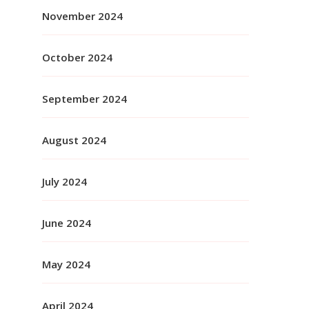
November 2024
October 2024
September 2024
August 2024
July 2024
June 2024
May 2024
April 2024