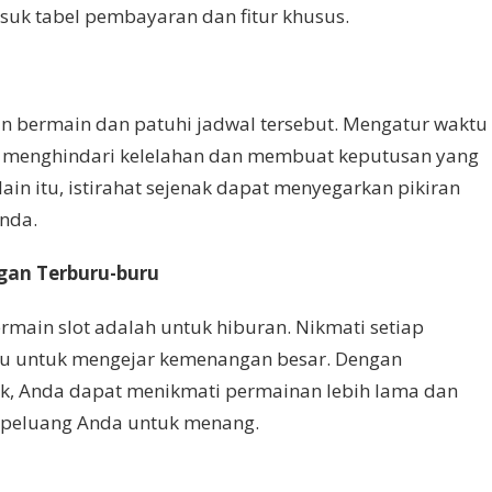
suk tabel pembayaran dan fitur khusus.
n bermain dan patuhi jadwal tersebut. Mengatur waktu
menghindari kelelahan dan membuat keputusan yang
ain itu, istirahat sejenak dapat menyegarkan pikiran
nda.
gan Terburu-buru
main slot adalah untuk hiburan. Nikmati setiap
ru untuk mengejar kemenangan besar. Dengan
ak, Anda dapat menikmati permainan lebih lama dan
 peluang Anda untuk menang.