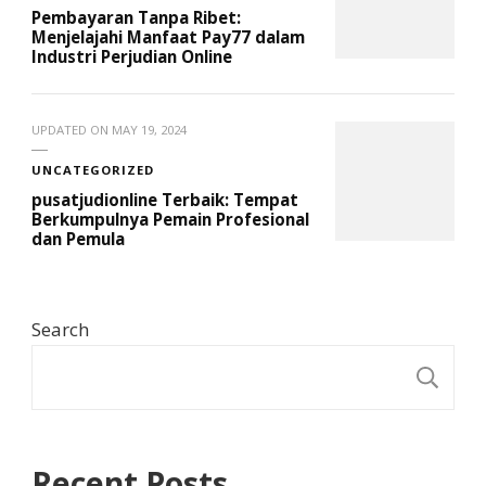
Pembayaran Tanpa Ribet:
Menjelajahi Manfaat Pay77 dalam
Industri Perjudian Online
UPDATED ON
MAY 19, 2024
UNCATEGORIZED
pusatjudionline Terbaik: Tempat
Berkumpulnya Pemain Profesional
dan Pemula
Search
S
Recent Posts