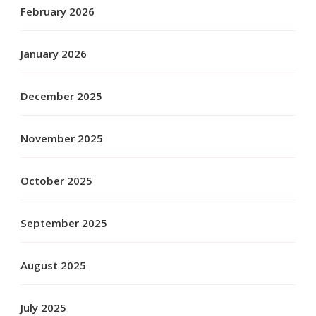
February 2026
January 2026
December 2025
November 2025
October 2025
September 2025
August 2025
July 2025