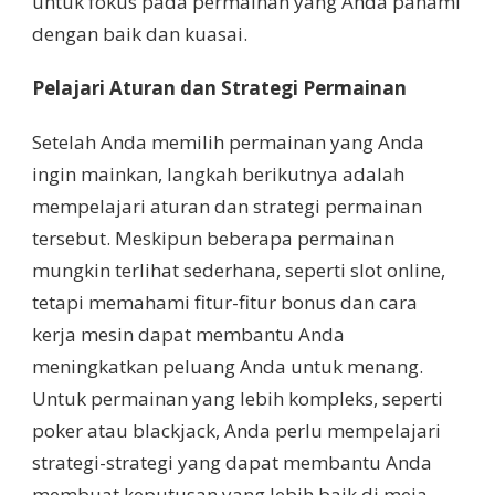
untuk fokus pada permainan yang Anda pahami
dengan baik dan kuasai.
Pelajari Aturan dan Strategi Permainan
Setelah Anda memilih permainan yang Anda
ingin mainkan, langkah berikutnya adalah
mempelajari aturan dan strategi permainan
tersebut. Meskipun beberapa permainan
mungkin terlihat sederhana, seperti slot online,
tetapi memahami fitur-fitur bonus dan cara
kerja mesin dapat membantu Anda
meningkatkan peluang Anda untuk menang.
Untuk permainan yang lebih kompleks, seperti
poker atau blackjack, Anda perlu mempelajari
strategi-strategi yang dapat membantu Anda
membuat keputusan yang lebih baik di meja