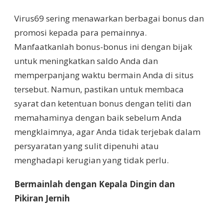
Virus69 sering menawarkan berbagai bonus dan
promosi kepada para pemainnya.
Manfaatkanlah bonus-bonus ini dengan bijak
untuk meningkatkan saldo Anda dan
memperpanjang waktu bermain Anda di situs
tersebut. Namun, pastikan untuk membaca
syarat dan ketentuan bonus dengan teliti dan
memahaminya dengan baik sebelum Anda
mengklaimnya, agar Anda tidak terjebak dalam
persyaratan yang sulit dipenuhi atau
menghadapi kerugian yang tidak perlu.
Bermainlah dengan Kepala Dingin dan
Pikiran Jernih