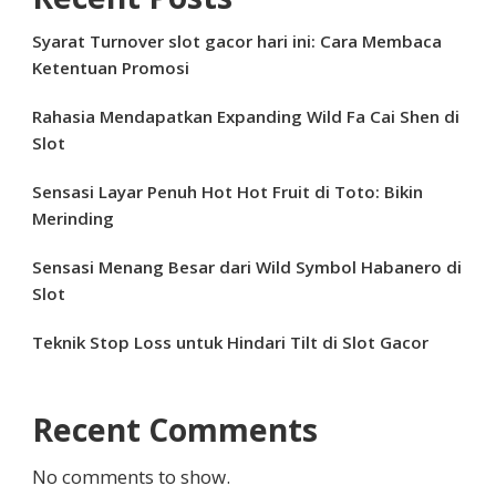
Syarat Turnover slot gacor hari ini: Cara Membaca
Ketentuan Promosi
Rahasia Mendapatkan Expanding Wild Fa Cai Shen di
Slot
Sensasi Layar Penuh Hot Hot Fruit di Toto: Bikin
Merinding
Sensasi Menang Besar dari Wild Symbol Habanero di
Slot
Teknik Stop Loss untuk Hindari Tilt di Slot Gacor
Recent Comments
No comments to show.