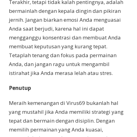
Terakhir, tetapi tidak kalah pentingnya, adalah
bermainlah dengan kepala dingin dan pikiran
jernih. Jangan biarkan emosi Anda menguasai
Anda saat berjudi, karena hal ini dapat
mengganggu konsentrasi dan membuat Anda
membuat keputusan yang kurang tepat.
Tetaplah tenang dan fokus pada permainan
Anda, dan jangan ragu untuk mengambil
istirahat jika Anda merasa lelah atau stres.
Penutup
Meraih kemenangan di Virus69 bukanlah hal
yang mustahil jika Anda memiliki strategi yang
tepat dan bermain dengan disiplin. Dengan
memilih permainan yang Anda kuasai,