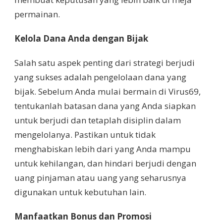
permainan.
Kelola Dana Anda dengan Bijak
Salah satu aspek penting dari strategi berjudi
yang sukses adalah pengelolaan dana yang
bijak. Sebelum Anda mulai bermain di Virus69,
tentukanlah batasan dana yang Anda siapkan
untuk berjudi dan tetaplah disiplin dalam
mengelolanya. Pastikan untuk tidak
menghabiskan lebih dari yang Anda mampu
untuk kehilangan, dan hindari berjudi dengan
uang pinjaman atau uang yang seharusnya
digunakan untuk kebutuhan lain.
Manfaatkan Bonus dan Promosi