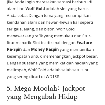
Jika Anda ingin merasakan sensasi berburu di
alam liar,
Wolf Gold
adalah slot yang harus
Anda coba. Dengan tema yang menampilkan
keindahan alam dan hewan-hewan liar seperti
serigala, elang, dan bison, Wolf Gold
menawarkan grafik yang memukau dan fitur-
fitur menarik. Slot ini dikenal dengan
Feature
Re-Spin
dan
Money Respin
yang memberikan
kesempatan untuk memenangkan jackpot besar.
Dengan suasana yang memikat dan hadiah yang
melimpah, Wolf Gold adalah salah satu slot
yang sering dicari di WD138.
5. Mega Moolah: Jackpot
yang Mengubah Hidup