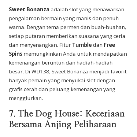
Sweet Bonanza
adalah slot yang menawarkan
pengalaman bermain yang manis dan penuh
warna. Dengan tema permen dan buah-buahan,
setiap putaran memberikan suasana yang ceria
dan menyenangkan. Fitur
Tumble
dan
Free
Spins
memungkinkan Anda untuk mendapatkan
kemenangan beruntun dan hadiah-hadiah
besar. Di WD138, Sweet Bonanza menjadi favorit
banyak pemain yang menyukai slot dengan
grafis cerah dan peluang kemenangan yang
menggiurkan.
7. The Dog House: Keceriaan
Bersama Anjing Peliharaan