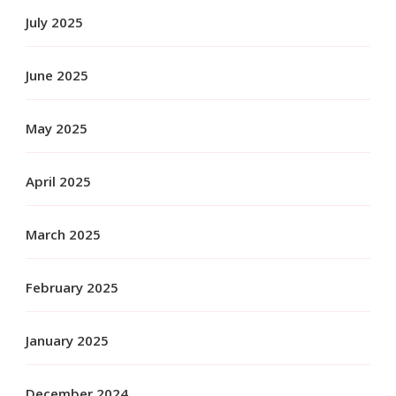
July 2025
June 2025
May 2025
April 2025
March 2025
February 2025
January 2025
December 2024