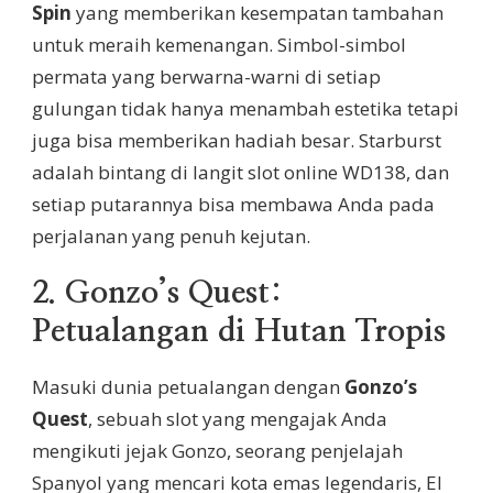
Spin
yang memberikan kesempatan tambahan
untuk meraih kemenangan. Simbol-simbol
permata yang berwarna-warni di setiap
gulungan tidak hanya menambah estetika tetapi
juga bisa memberikan hadiah besar. Starburst
adalah bintang di langit slot online WD138, dan
setiap putarannya bisa membawa Anda pada
perjalanan yang penuh kejutan.
2. Gonzo’s Quest:
Petualangan di Hutan Tropis
Masuki dunia petualangan dengan
Gonzo’s
Quest
, sebuah slot yang mengajak Anda
mengikuti jejak Gonzo, seorang penjelajah
Spanyol yang mencari kota emas legendaris, El