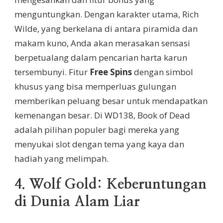
menguntungkan. Dengan karakter utama, Rich
Wilde, yang berkelana di antara piramida dan
makam kuno, Anda akan merasakan sensasi
berpetualang dalam pencarian harta karun
tersembunyi. Fitur
Free Spins
dengan simbol
khusus yang bisa memperluas gulungan
memberikan peluang besar untuk mendapatkan
kemenangan besar. Di WD138, Book of Dead
adalah pilihan populer bagi mereka yang
menyukai slot dengan tema yang kaya dan
hadiah yang melimpah.
4. Wolf Gold: Keberuntungan
di Dunia Alam Liar