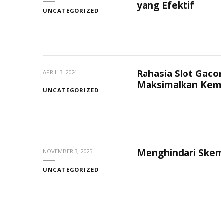
yang Efektif
UNCATEGORIZED
Rahasia Slot Gaco
APRIL 3, 2024
Maksimalkan Ke
UNCATEGORIZED
Menghindari Skem
NOVEMBER 3, 2025
UNCATEGORIZED