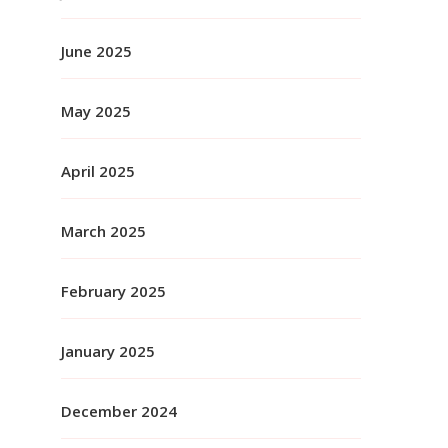
June 2025
May 2025
April 2025
March 2025
February 2025
January 2025
December 2024