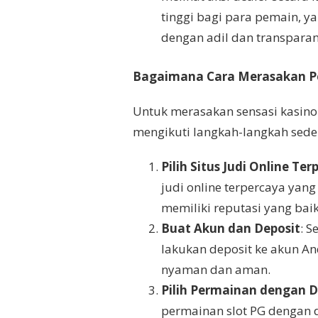
tinggi bagi para pemain, 
dengan adil dan transparan
Bagaimana Cara Merasakan P
Untuk merasakan sensasi kasino
mengikuti langkah-langkah seder
Pilih Situs Judi Online Te
judi online terpercaya yang
memiliki reputasi yang baik
Buat Akun dan Deposit
: S
lakukan deposit ke akun A
nyaman dan aman.
Pilih Permainan dengan D
permainan slot PG dengan d