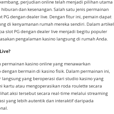
rkembang, perjudian online telah menjadi pilihan utama
 hiburan dan kesenangan. Salah satu jenis permainan
 PG dengan dealer live. Dengan fitur ini, pemain dapat
ung di kenyamanan rumah mereka sendiri. Dalam artikel
pa slot PG dengan dealer live menjadi begitu populer
asakan pengalaman kasino langsung di rumah Anda.
Live?
ah permainan kasino online yang menawarkan
dengan bermain di kasino fisik. Dalam permainan ini,
langsung yang beroperasi dari studio kasino yang
i kartu atau mengoperasikan roda roulette secara
hat aksi tersebut secara real-time melalui streaming
asi yang lebih autentik dan interaktif daripada
nal.