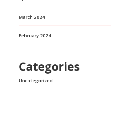
March 2024
February 2024
Categories
Uncategorized