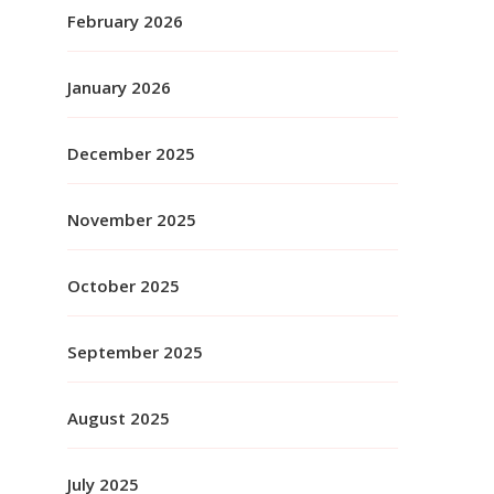
February 2026
January 2026
December 2025
November 2025
October 2025
September 2025
August 2025
July 2025