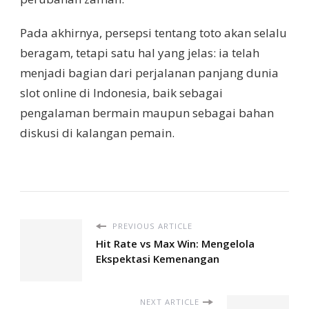
Pada akhirnya, persepsi tentang toto akan selalu
beragam, tetapi satu hal yang jelas: ia telah
menjadi bagian dari perjalanan panjang dunia
slot online di Indonesia, baik sebagai
pengalaman bermain maupun sebagai bahan
diskusi di kalangan pemain.
PREVIOUS ARTICLE
Hit Rate vs Max Win: Mengelola
Ekspektasi Kemenangan
NEXT ARTICLE