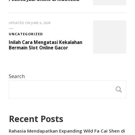
UPDATED ON
JUNE 6, 2024
UNCATEGORIZED
Inilah Cara Mengatasi Kekalahan
Bermain Slot Online Gacor
Search
S
Recent Posts
Rahasia Mendapatkan Expanding Wild Fa Cai Shen di