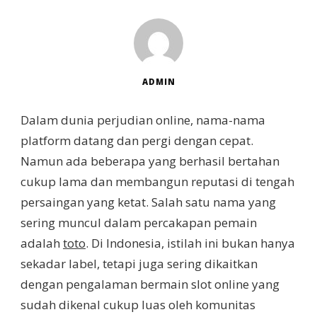
ADMIN
Dalam dunia perjudian online, nama-nama
platform datang dan pergi dengan cepat.
Namun ada beberapa yang berhasil bertahan
cukup lama dan membangun reputasi di tengah
persaingan yang ketat. Salah satu nama yang
sering muncul dalam percakapan pemain
adalah
toto
. Di Indonesia, istilah ini bukan hanya
sekadar label, tetapi juga sering dikaitkan
dengan pengalaman bermain slot online yang
sudah dikenal cukup luas oleh komunitas