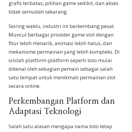
grafis terbatas, pilihan game sedikit, dan akses
tidak semudah sekarang.
Seiring waktu, industri ini berkembang pesat.
Muncul berbagai provider game slot dengan
fitur lebih menarik, animasi lebih halus, dan
mekanisme permainan yang lebih kompleks. Di
sinilah platform-platform seperti toto mulai
dikenal oleh sebagian pemain sebagai salah
satu tempat untuk menikmati permainan slot
secara online.
Perkembangan Platform dan
Adaptasi Teknologi
Salah satu alasan mengapa nama toto tetap