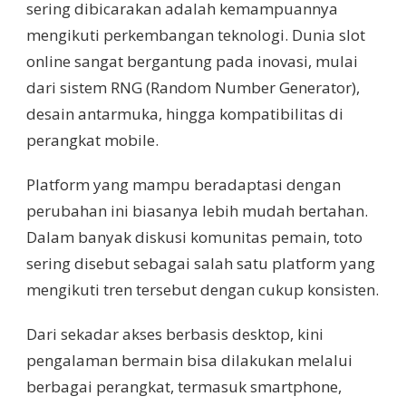
sering dibicarakan adalah kemampuannya
mengikuti perkembangan teknologi. Dunia slot
online sangat bergantung pada inovasi, mulai
dari sistem RNG (Random Number Generator),
desain antarmuka, hingga kompatibilitas di
perangkat mobile.
Platform yang mampu beradaptasi dengan
perubahan ini biasanya lebih mudah bertahan.
Dalam banyak diskusi komunitas pemain, toto
sering disebut sebagai salah satu platform yang
mengikuti tren tersebut dengan cukup konsisten.
Dari sekadar akses berbasis desktop, kini
pengalaman bermain bisa dilakukan melalui
berbagai perangkat, termasuk smartphone,