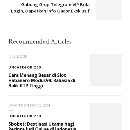
Gabung Grup Telegram VIP Bola
Login, Dapatkan Info Gacor Eksklusif
Recommended Articles
JULY 8, 2025
UNCATEGORIZED
Cara Menang Besar di Slot
Habanero Modus99: Rahasia di
Balik RTP Tinggi
UPDATED ON
MAY 26, 2024
UNCATEGORIZED
Sbobet: Destinasi Utama bagi
Pecinta Judi Online di Indonesia