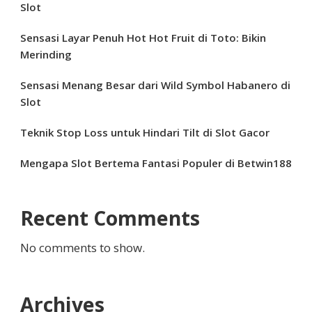
Slot
Sensasi Layar Penuh Hot Hot Fruit di Toto: Bikin
Merinding
Sensasi Menang Besar dari Wild Symbol Habanero di
Slot
Teknik Stop Loss untuk Hindari Tilt di Slot Gacor
Mengapa Slot Bertema Fantasi Populer di Betwin188
Recent Comments
No comments to show.
Archives