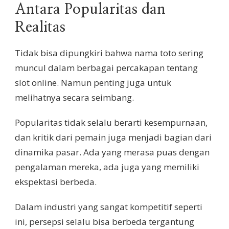
Antara Popularitas dan
Realitas
Tidak bisa dipungkiri bahwa nama toto sering
muncul dalam berbagai percakapan tentang
slot online. Namun penting juga untuk
melihatnya secara seimbang.
Popularitas tidak selalu berarti kesempurnaan,
dan kritik dari pemain juga menjadi bagian dari
dinamika pasar. Ada yang merasa puas dengan
pengalaman mereka, ada juga yang memiliki
ekspektasi berbeda.
Dalam industri yang sangat kompetitif seperti
ini, persepsi selalu bisa berbeda tergantung