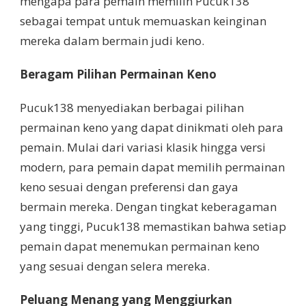
mengapa para pemain memilih Pucuk138
sebagai tempat untuk memuaskan keinginan
mereka dalam bermain judi keno.
Beragam Pilihan Permainan Keno
Pucuk138 menyediakan berbagai pilihan
permainan keno yang dapat dinikmati oleh para
pemain. Mulai dari variasi klasik hingga versi
modern, para pemain dapat memilih permainan
keno sesuai dengan preferensi dan gaya
bermain mereka. Dengan tingkat keberagaman
yang tinggi, Pucuk138 memastikan bahwa setiap
pemain dapat menemukan permainan keno
yang sesuai dengan selera mereka.
Peluang Menang yang Menggiurkan