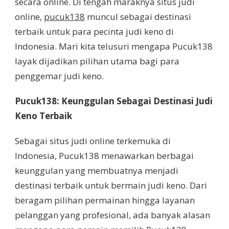
secara online. Di tengah maraknya situs judi
online,
pucuk138
muncul sebagai destinasi
terbaik untuk para pecinta judi keno di
Indonesia. Mari kita telusuri mengapa Pucuk138
layak dijadikan pilihan utama bagi para
penggemar judi keno.
Pucuk138: Keunggulan Sebagai Destinasi Judi
Keno Terbaik
Sebagai situs judi online terkemuka di
Indonesia, Pucuk138 menawarkan berbagai
keunggulan yang membuatnya menjadi
destinasi terbaik untuk bermain judi keno. Dari
beragam pilihan permainan hingga layanan
pelanggan yang profesional, ada banyak alasan