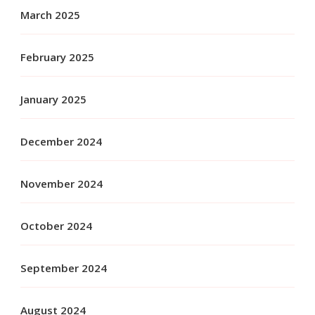
March 2025
February 2025
January 2025
December 2024
November 2024
October 2024
September 2024
August 2024