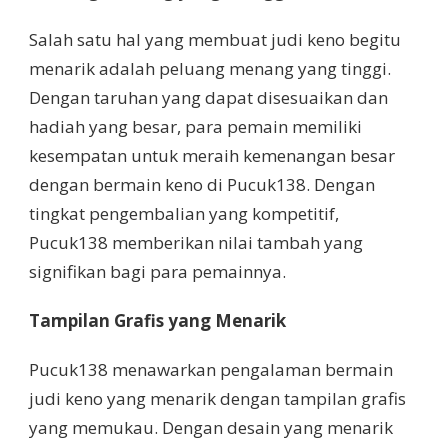
Salah satu hal yang membuat judi keno begitu
menarik adalah peluang menang yang tinggi.
Dengan taruhan yang dapat disesuaikan dan
hadiah yang besar, para pemain memiliki
kesempatan untuk meraih kemenangan besar
dengan bermain keno di Pucuk138. Dengan
tingkat pengembalian yang kompetitif,
Pucuk138 memberikan nilai tambah yang
signifikan bagi para pemainnya.
Tampilan Grafis yang Menarik
Pucuk138 menawarkan pengalaman bermain
judi keno yang menarik dengan tampilan grafis
yang memukau. Dengan desain yang menarik