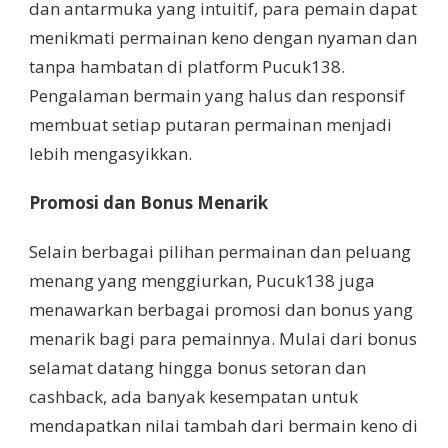
dan antarmuka yang intuitif, para pemain dapat
menikmati permainan keno dengan nyaman dan
tanpa hambatan di platform Pucuk138.
Pengalaman bermain yang halus dan responsif
membuat setiap putaran permainan menjadi
lebih mengasyikkan.
Promosi dan Bonus Menarik
Selain berbagai pilihan permainan dan peluang
menang yang menggiurkan, Pucuk138 juga
menawarkan berbagai promosi dan bonus yang
menarik bagi para pemainnya. Mulai dari bonus
selamat datang hingga bonus setoran dan
cashback, ada banyak kesempatan untuk
mendapatkan nilai tambah dari bermain keno di