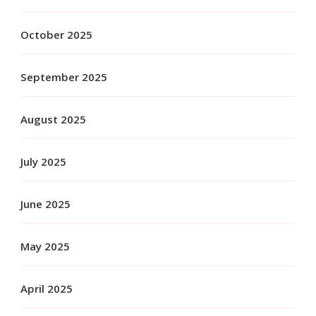
October 2025
September 2025
August 2025
July 2025
June 2025
May 2025
April 2025