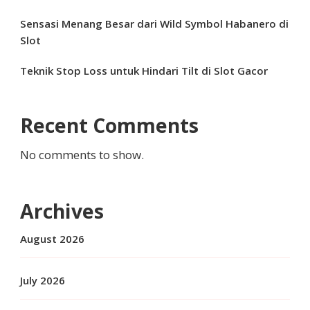
Sensasi Menang Besar dari Wild Symbol Habanero di
Slot
Teknik Stop Loss untuk Hindari Tilt di Slot Gacor
Recent Comments
No comments to show.
Archives
August 2026
July 2026