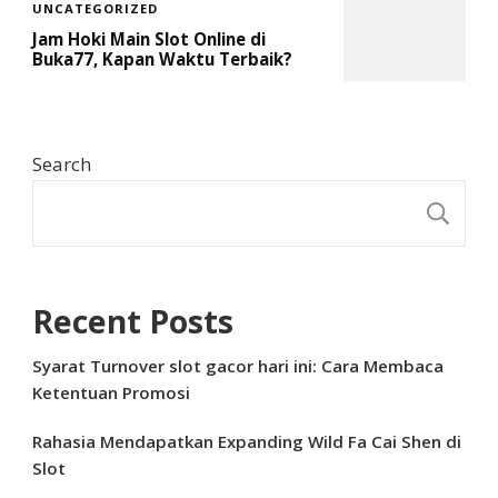
UNCATEGORIZED
Jam Hoki Main Slot Online di
Buka77, Kapan Waktu Terbaik?
Search
S
Recent Posts
Syarat Turnover slot gacor hari ini: Cara Membaca
Ketentuan Promosi
Rahasia Mendapatkan Expanding Wild Fa Cai Shen di
Slot