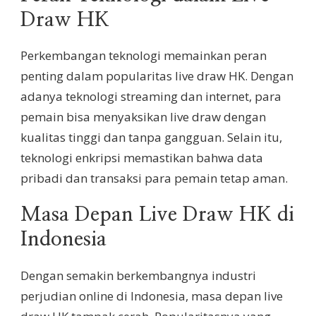
Draw HK
Perkembangan teknologi memainkan peran
penting dalam popularitas live draw HK. Dengan
adanya teknologi streaming dan internet, para
pemain bisa menyaksikan live draw dengan
kualitas tinggi dan tanpa gangguan. Selain itu,
teknologi enkripsi memastikan bahwa data
pribadi dan transaksi para pemain tetap aman.
Masa Depan Live Draw HK di
Indonesia
Dengan semakin berkembangnya industri
perjudian online di Indonesia, masa depan live