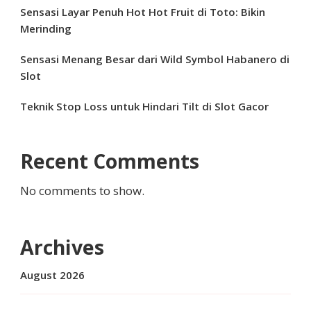
Sensasi Layar Penuh Hot Hot Fruit di Toto: Bikin
Merinding
Sensasi Menang Besar dari Wild Symbol Habanero di
Slot
Teknik Stop Loss untuk Hindari Tilt di Slot Gacor
Recent Comments
No comments to show.
Archives
August 2026