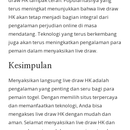
draw HK tampak cerah. Popularitasnya yang
terus meningkat menunjukkan bahwa live draw
HK akan tetap menjadi bagian integral dari
pengalaman perjudian online di masa
mendatang. Teknologi yang terus berkembang
juga akan terus meningkatkan pengalaman para
pemain dalam menyaksikan live draw.
Kesimpulan
Menyaksikan langsung live draw HK adalah
pengalaman yang penting dan seru bagi para
pemain togel. Dengan memilih situs terpercaya
dan memanfaatkan teknologi, Anda bisa
mengakses live draw HK dengan mudah dan
aman. Selamat menyaksikan live draw HK dan