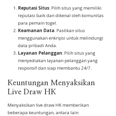
Reputasi Situs
: Pilih situs yang memiliki
reputasi baik dan dikenal oleh komunitas
para pemain togel.
Keamanan Data
: Pastikan situs
menggunakan enkripsi untuk melindungi
data pribadi Anda.
Layanan Pelanggan
: Pilih situs yang
menyediakan layanan pelanggan yang
responsif dan siap membantu 24/7.
Keuntungan Menyaksikan
Live Draw HK
Menyaksikan live draw HK memberikan
beberapa keuntungan, antara lain: