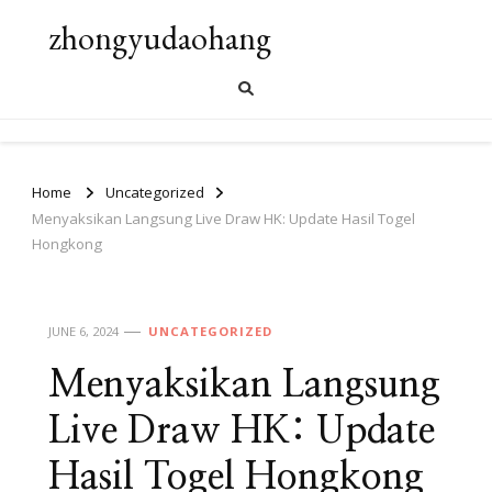
zhongyudaohang
Home
Uncategorized
Menyaksikan Langsung Live Draw HK: Update Hasil Togel
Hongkong
JUNE 6, 2024
UNCATEGORIZED
Menyaksikan Langsung
Live Draw HK: Update
Hasil Togel Hongkong