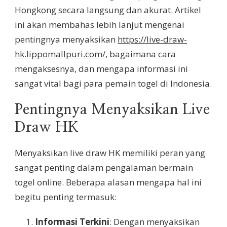
Hongkong secara langsung dan akurat. Artikel
ini akan membahas lebih lanjut mengenai
pentingnya menyaksikan
https://live-draw-
hk.lippomallpuri.com/
, bagaimana cara
mengaksesnya, dan mengapa informasi ini
sangat vital bagi para pemain togel di Indonesia.
Pentingnya Menyaksikan Live
Draw HK
Menyaksikan live draw HK memiliki peran yang
sangat penting dalam pengalaman bermain
togel online. Beberapa alasan mengapa hal ini
begitu penting termasuk:
Informasi Terkini
: Dengan menyaksikan