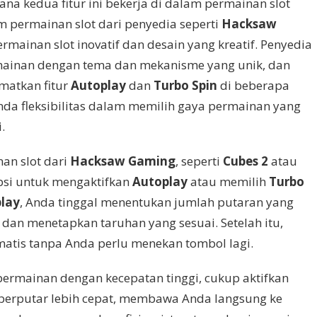
ana kedua fitur ini bekerja di dalam permainan slot
m permainan slot dari penyedia seperti
Hacksaw
rmainan slot inovatif dan desain yang kreatif. Penyedia
mainan dengan tema dan mekanisme yang unik, dan
matkan fitur
Autoplay
dan
Turbo Spin
di beberapa
nda fleksibilitas dalam memilih gaya permainan yang
.
an slot dari
Hacksaw Gaming
, seperti
Cubes 2
atau
opsi untuk mengaktifkan
Autoplay
atau memilih
Turbo
lay
, Anda tinggal menentukan jumlah putaran yang
s dan menetapkan taruhan yang sesuai. Setelah itu,
matis tanpa Anda perlu menekan tombol lagi.
ka permainan dengan kecepatan tinggi, cukup aktifkan
 berputar lebih cepat, membawa Anda langsung ke