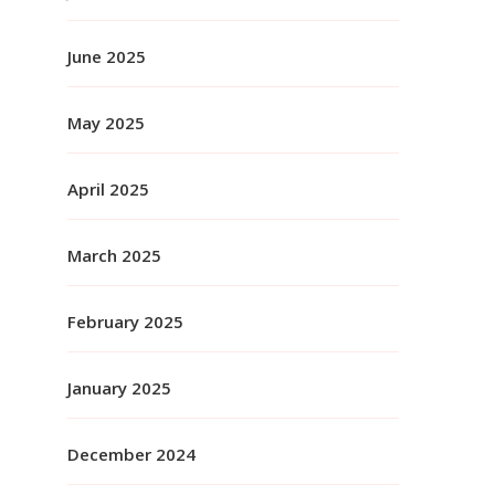
June 2025
May 2025
April 2025
March 2025
February 2025
January 2025
December 2024