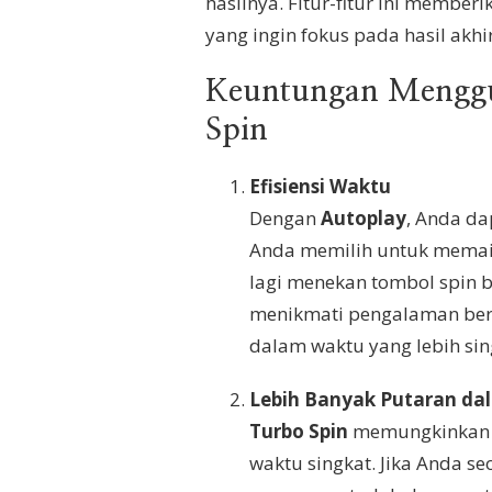
hasilnya. Fitur-fitur ini membe
yang ingin fokus pada hasil akh
Keuntungan Menggu
Spin
Efisiensi Waktu
Dengan
Autoplay
, Anda da
Anda memilih untuk memain
lagi menekan tombol spin be
menikmati pengalaman berm
dalam waktu yang lebih sin
Lebih Banyak Putaran da
Turbo Spin
memungkinkan A
waktu singkat. Jika Anda s