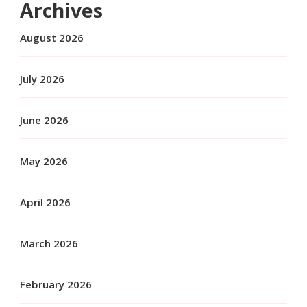
Archives
August 2026
July 2026
June 2026
May 2026
April 2026
March 2026
February 2026