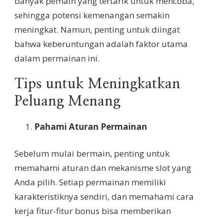
banyak pemain yang tertarik untuk mencoba,
sehingga potensi kemenangan semakin
meningkat. Namun, penting untuk diingat
bahwa keberuntungan adalah faktor utama
dalam permainan ini.
Tips untuk Meningkatkan
Peluang Menang
Pahami Aturan Permainan
Sebelum mulai bermain, penting untuk
memahami aturan dan mekanisme slot yang
Anda pilih. Setiap permainan memiliki
karakteristiknya sendiri, dan memahami cara
kerja fitur-fitur bonus bisa memberikan