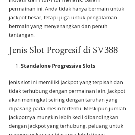
permainan ini, Anda tidak hanya bermain untuk
jackpot besar, tetapi juga untuk pengalaman
bermain yang menyenangkan dan penuh
tantangan.
Jenis Slot Progresif di SV388
Standalone Progressive Slots
Jenis slot ini memiliki jackpot yang terpisah dan
tidak terhubung dengan permainan lain. Jackpot
akan meningkat seiring dengan taruhan yang
dipasang pada mesin tertentu. Meskipun jumlah
jackpotnya mungkin lebih kecil dibandingkan
dengan jackpot yang terhubung, peluang untuk
memenangkannya biasanya lebih tinggi.