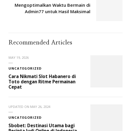
Mengoptimalkan Waktu Bermain di
Admin77 untuk Hasil Maksimal
Recommended Articles
MAY 19, 2026
UNCATEGORIZED
Cara Nikmati Slot Habanero di
Toto dengan Ritme Permainan
Cepat
UPDATED ON
MAY 26, 2024
UNCATEGORIZED
Sbobet: Destinasi Utama bagi
Pecinta Judi Online di Indonesia