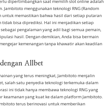
erlu dipertimbangkan saat memilih slot online adalah
an. Jambitoto menggunakan teknologi RNG (Random
 untuk memastikan bahwa hasil dari setiap putaran
tidak bisa diprediksi. Hal ini menjadikan setiap
 sebagai pengalaman yang adil bagi semua pemain,
pulasi hasil. Dengan demikian, Anda bisa bermain
 mengejar kemenangan tanpa khawatir akan keadilan
 dengan Allbet
ainan yang terus meningkat, Jambitoto menjalin
bet, salah satu penyedia teknologi terkemuka dalam
borasi ini tidak hanya membawa teknologi RNG yang
tur keamanan yang kuat ke dalam platform Jambitoto.
ambitoto terus berinovasi untuk memberikan