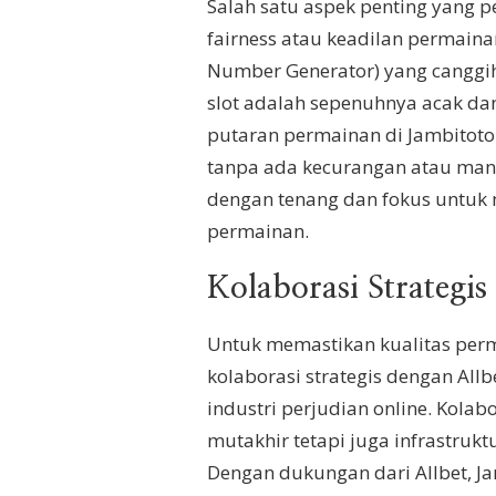
Salah satu aspek penting yang p
fairness atau keadilan permain
Number Generator) yang canggih
slot adalah sepenuhnya acak dan 
putaran permainan di Jambitoto
tanpa ada kecurangan atau mani
dengan tenang dan fokus untuk
permainan.
Kolaborasi Strategis
Untuk memastikan kualitas perm
kolaborasi strategis dengan All
industri perjudian online. Kola
mutakhir tetapi juga infrastruk
Dengan dukungan dari Allbet, J