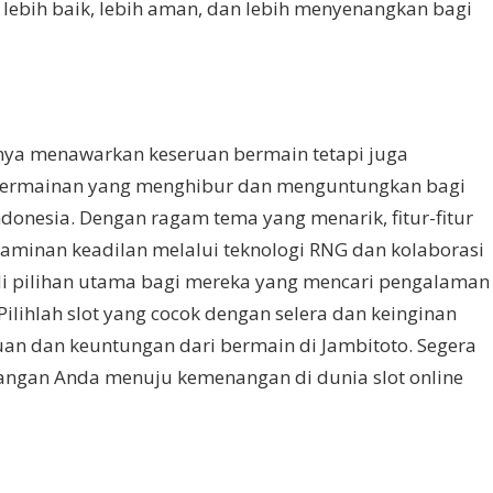
lebih baik, lebih aman, dan lebih menyenangkan bagi
hanya menawarkan keseruan bermain tetapi juga
permainan yang menghibur dan menguntungkan bagi
ndonesia. Dengan ragam tema yang menarik, fitur-fitur
jaminan keadilan melalui teknologi RNG dan kolaborasi
di pilihan utama bagi mereka yang mencari pengalaman
 Pilihlah slot yang cocok dengan selera dan keinginan
uan dan keuntungan dari bermain di Jambitoto. Segera
angan Anda menuju kemenangan di dunia slot online