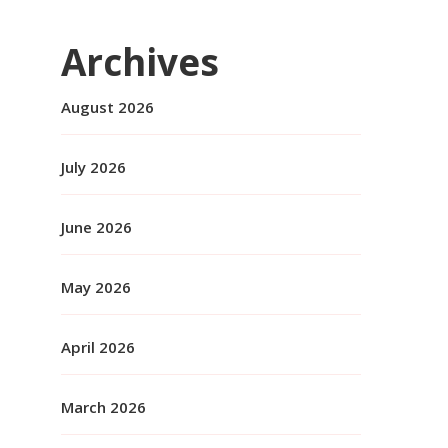
Archives
August 2026
July 2026
June 2026
May 2026
April 2026
March 2026