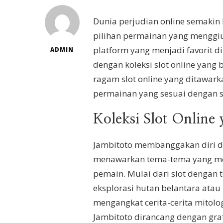
Dunia perjudian online semakin
pilihan permainan yang menggiu
platform yang menjadi favorit d
ADMIN
dengan koleksi slot online yan
ragam slot online yang ditawar
permainan yang sesuai dengan s
Koleksi Slot Online
Jambitoto membanggakan diri de
menawarkan tema-tema yang me
pemain. Mulai dari slot dengan
eksplorasi hutan belantara atau
mengangkat cerita-cerita mitologi
Jambitoto dirancang dengan gra