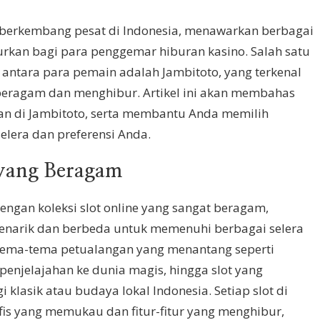
 berkembang pesat di Indonesia, menawarkan berbagai
rkan bagi para penggemar hiburan kasino. Salah satu
i antara para pemain adalah Jambitoto, yang terkenal
g beragam dan menghibur. Artikel ini akan membahas
kan di Jambitoto, serta membantu Anda memilih
elera dan preferensi Anda.
 yang Beragam
ngan koleksi slot online yang sangat beragam,
narik dan berbeda untuk memenuhi berbagai selera
 tema-tema petualangan yang menantang seperti
 penjelajahan ke dunia magis, hingga slot yang
 klasik atau budaya lokal Indonesia. Setiap slot di
fis yang memukau dan fitur-fitur yang menghibur,