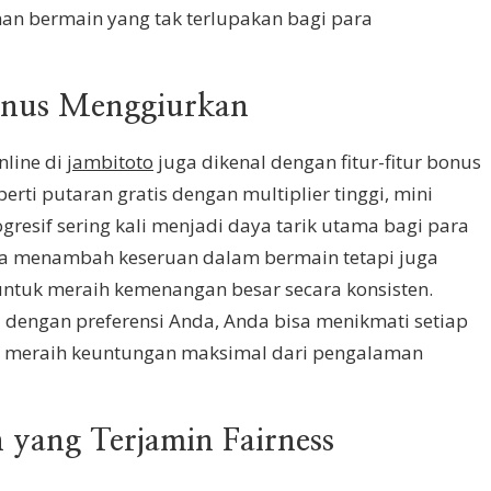
n bermain yang tak terlupakan bagi para
Bonus Menggiurkan
nline di
jambitoto
juga dikenal dengan fitur-fitur bonus
erti putaran gratis dengan multiplier tinggi, mini
ogresif sering kali menjadi daya tarik utama bagi para
anya menambah keseruan dalam bermain tetapi juga
ntuk meraih kemenangan besar secara konsisten.
 dengan preferensi Anda, Anda bisa menikmati setiap
an meraih keuntungan maksimal dari pengalaman
 yang Terjamin Fairness