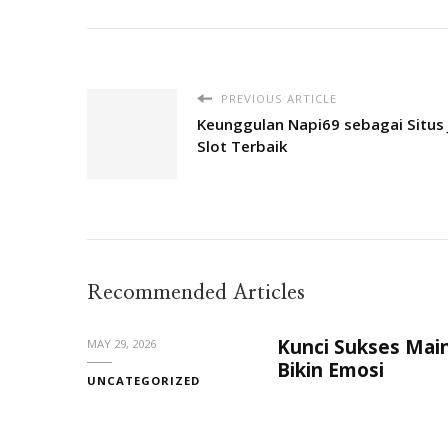
PREVIOUS ARTICLE
Keunggulan Napi69 sebagai Situs 
Slot Terbaik
Recommended Articles
Kunci Sukses Main
MAY 29, 2026
Bikin Emosi
UNCATEGORIZED