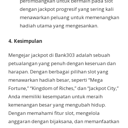
pertimbangkan untuk bermain pada slot
dengan jackpot progresif yang sering kali
menawarkan peluang untuk memenangkan
hadiah utama yang mengesankan.
4. Kesimpulan
Mengejar jackpot di Bank303 adalah sebuah
petualangan yang penuh dengan keseruan dan
harapan. Dengan berbagai pilihan slot yang
menawarkan hadiah besar, seperti “Mega
Fortune,” “Kingdom of Riches,” dan “Jackpot City,”
Anda memiliki kesempatan untuk meraih
kemenangan besar yang mengubah hidup.
Dengan memahami fitur slot, mengelola
anggaran dengan bijaksana, dan memanfaatkan