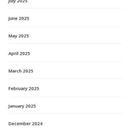
July 2025
June 2025
May 2025
April 2025
March 2025
February 2025
January 2025
December 2024