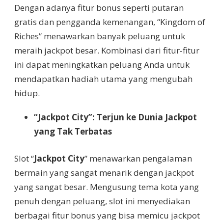
Dengan adanya fitur bonus seperti putaran
gratis dan pengganda kemenangan, “Kingdom of
Riches” menawarkan banyak peluang untuk
meraih jackpot besar. Kombinasi dari fitur-fitur
ini dapat meningkatkan peluang Anda untuk
mendapatkan hadiah utama yang mengubah
hidup.
“Jackpot City”: Terjun ke Dunia Jackpot
yang Tak Terbatas
Slot “
Jackpot City
” menawarkan pengalaman
bermain yang sangat menarik dengan jackpot
yang sangat besar. Mengusung tema kota yang
penuh dengan peluang, slot ini menyediakan
berbagai fitur bonus yang bisa memicu jackpot