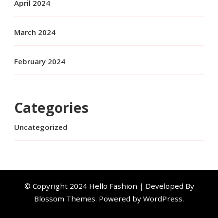
April 2024
March 2024
February 2024
Categories
Uncategorized
© Copyright 2024
Hello Fashion | Developed By
Blossom Themes
. Powered by
WordPress
.