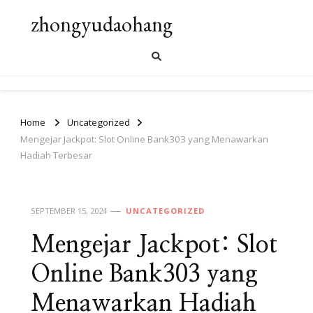
zhongyudaohang
Home
Uncategorized
Mengejar Jackpot: Slot Online Bank303 yang Menawarkan
Hadiah Terbesar
SEPTEMBER 15, 2024
UNCATEGORIZED
Mengejar Jackpot: Slot
Online Bank303 yang
Menawarkan Hadiah