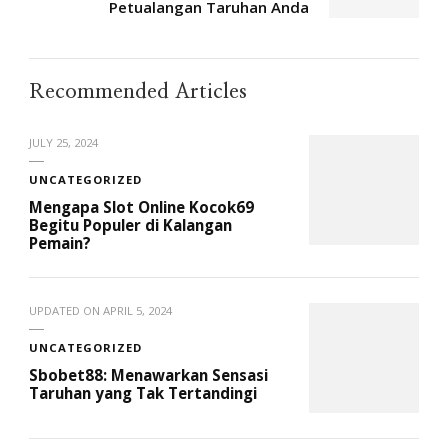
Petualangan Taruhan Anda
Recommended Articles
JULY 25, 2024
UNCATEGORIZED
Mengapa Slot Online Kocok69
Begitu Populer di Kalangan
Pemain?
UPDATED ON
APRIL 5, 2024
UNCATEGORIZED
Sbobet88: Menawarkan Sensasi
Taruhan yang Tak Tertandingi