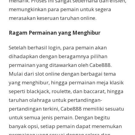
menarik. Proses ini sangat sederhana dan efisien,
memungkinkan para pemain untuk segera
merasakan keseruan taruhan online.
Ragam Permainan yang Menghibur
Setelah berhasil login, para pemain akan
dihadapkan dengan beragamnya pilihan
permainan yang ditawarkan oleh Cabe888.
Mulai dari slot online dengan berbagai tema
yang menghibur, hingga permainan meja klasik
seperti blackjack, roulette, dan baccarat, hingga
taruhan olahraga untuk pertandingan-
pertandingan terkini, Cabe888 memiliki sesuatu
untuk semua jenis pemain. Dengan begitu
banyak opsi, setiap pemain dapat menemukan
permainan yang sesuai dengan selera dan