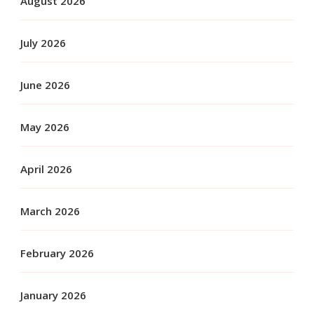
August 2026
July 2026
June 2026
May 2026
April 2026
March 2026
February 2026
January 2026