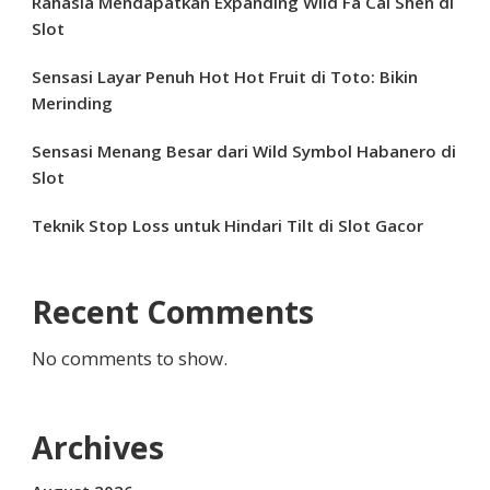
Rahasia Mendapatkan Expanding Wild Fa Cai Shen di
Slot
Sensasi Layar Penuh Hot Hot Fruit di Toto: Bikin
Merinding
Sensasi Menang Besar dari Wild Symbol Habanero di
Slot
Teknik Stop Loss untuk Hindari Tilt di Slot Gacor
Recent Comments
No comments to show.
Archives