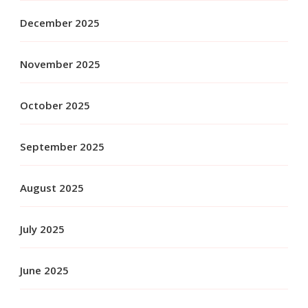
December 2025
November 2025
October 2025
September 2025
August 2025
July 2025
June 2025