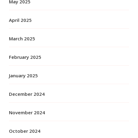
May 2025
April 2025
March 2025
February 2025
January 2025
December 2024
November 2024
October 2024