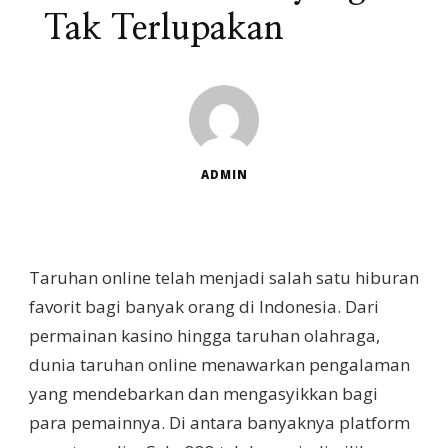
Tak Terlupakan
ADMIN
Taruhan online telah menjadi salah satu hiburan
favorit bagi banyak orang di Indonesia. Dari
permainan kasino hingga taruhan olahraga,
dunia taruhan online menawarkan pengalaman
yang mendebarkan dan mengasyikkan bagi
para pemainnya. Di antara banyaknya platform