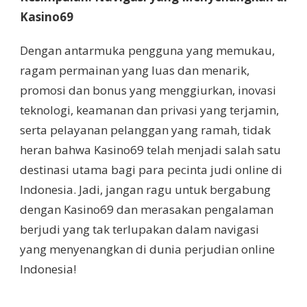
Kasino69
Dengan antarmuka pengguna yang memukau,
ragam permainan yang luas dan menarik,
promosi dan bonus yang menggiurkan, inovasi
teknologi, keamanan dan privasi yang terjamin,
serta pelayanan pelanggan yang ramah, tidak
heran bahwa Kasino69 telah menjadi salah satu
destinasi utama bagi para pecinta judi online di
Indonesia. Jadi, jangan ragu untuk bergabung
dengan Kasino69 dan merasakan pengalaman
berjudi yang tak terlupakan dalam navigasi
yang menyenangkan di dunia perjudian online
Indonesia!