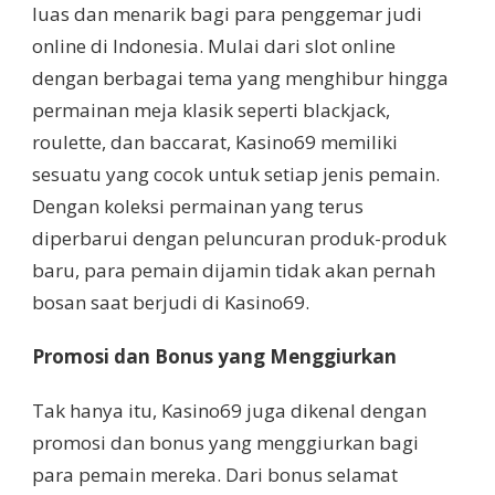
luas dan menarik bagi para penggemar judi
online di Indonesia. Mulai dari slot online
dengan berbagai tema yang menghibur hingga
permainan meja klasik seperti blackjack,
roulette, dan baccarat, Kasino69 memiliki
sesuatu yang cocok untuk setiap jenis pemain.
Dengan koleksi permainan yang terus
diperbarui dengan peluncuran produk-produk
baru, para pemain dijamin tidak akan pernah
bosan saat berjudi di Kasino69.
Promosi dan Bonus yang Menggiurkan
Tak hanya itu, Kasino69 juga dikenal dengan
promosi dan bonus yang menggiurkan bagi
para pemain mereka. Dari bonus selamat