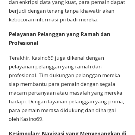
dan enkripsi data yang kuat, para pemain dapat
berjudi dengan tenang tanpa khawatir akan
kebocoran informasi pribadi mereka.
Pelayanan Pelanggan yang Ramah dan
Profesional
Terakhir, Kasino69 juga dikenal dengan
pelayanan pelanggan yang ramah dan
profesional. Tim dukungan pelanggan mereka
siap membantu para pemain dengan segala
macam pertanyaan atau masalah yang mereka
hadapi. Dengan layanan pelanggan yang prima,
para pemain merasa didukung dan dihargai
oleh Kasino69.
Kesimpulan: Navigasi yang Menyenangkan di