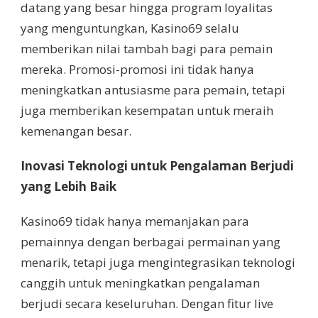
datang yang besar hingga program loyalitas
yang menguntungkan, Kasino69 selalu
memberikan nilai tambah bagi para pemain
mereka. Promosi-promosi ini tidak hanya
meningkatkan antusiasme para pemain, tetapi
juga memberikan kesempatan untuk meraih
kemenangan besar.
Inovasi Teknologi untuk Pengalaman Berjudi
yang Lebih Baik
Kasino69 tidak hanya memanjakan para
pemainnya dengan berbagai permainan yang
menarik, tetapi juga mengintegrasikan teknologi
canggih untuk meningkatkan pengalaman
berjudi secara keseluruhan. Dengan fitur live