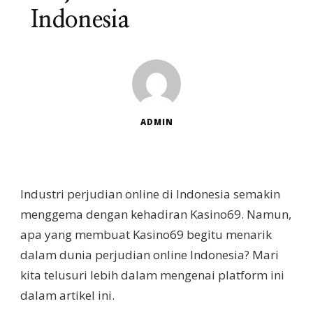
Indonesia
ADMIN
Industri perjudian online di Indonesia semakin
menggema dengan kehadiran Kasino69. Namun,
apa yang membuat Kasino69 begitu menarik
dalam dunia perjudian online Indonesia? Mari
kita telusuri lebih dalam mengenai platform ini
dalam artikel ini.