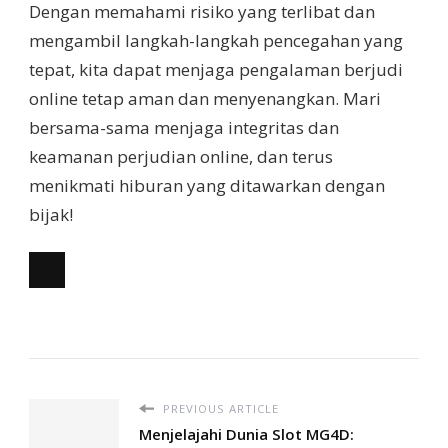
Dengan memahami risiko yang terlibat dan
mengambil langkah-langkah pencegahan yang
tepat, kita dapat menjaga pengalaman berjudi
online tetap aman dan menyenangkan. Mari
bersama-sama menjaga integritas dan
keamanan perjudian online, dan terus
menikmati hiburan yang ditawarkan dengan
bijak!
PREVIOUS ARTICLE
Menjelajahi Dunia Slot MG4D: