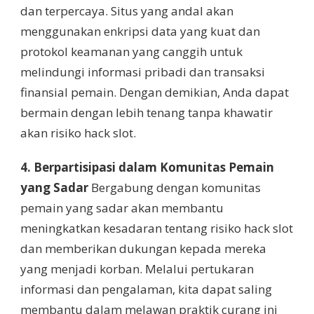
dan terpercaya. Situs yang andal akan
menggunakan enkripsi data yang kuat dan
protokol keamanan yang canggih untuk
melindungi informasi pribadi dan transaksi
finansial pemain. Dengan demikian, Anda dapat
bermain dengan lebih tenang tanpa khawatir
akan risiko hack slot.
4. Berpartisipasi dalam Komunitas Pemain
yang Sadar
Bergabung dengan komunitas
pemain yang sadar akan membantu
meningkatkan kesadaran tentang risiko hack slot
dan memberikan dukungan kepada mereka
yang menjadi korban. Melalui pertukaran
informasi dan pengalaman, kita dapat saling
membantu dalam melawan praktik curang ini