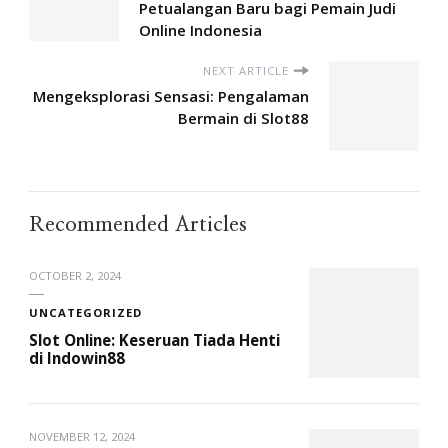
Petualangan Baru bagi Pemain Judi
Online Indonesia
NEXT ARTICLE
Mengeksplorasi Sensasi: Pengalaman
Bermain di Slot88
Recommended Articles
OCTOBER 2, 2024
UNCATEGORIZED
Slot Online: Keseruan Tiada Henti
di Indowin88
NOVEMBER 12, 2024