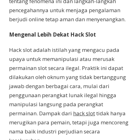
tentang fenomena ini dan langkah-langkah
pencegahannya untuk menjaga pengalaman
berjudi online tetap aman dan menyenangkan.
Mengenal Lebih Dekat Hack Slot
Hack slot adalah istilah yang mengacu pada
upaya untuk memanipulasi atau merusak
permainan slot secara ilegal. Praktik ini dapat
dilakukan oleh oknum yang tidak bertanggung
jawab dengan berbagai cara, mulai dari
penggunaan perangkat lunak ilegal hingga
manipulasi langsung pada perangkat
permainan. Dampak dari
hack slot
tidak hanya
merugikan para pemain, tetapi juga mencoreng
nama baik industri perjudian secara