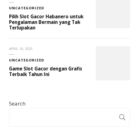
UNCATEGORIZED
Pilih Slot Gacor Habanero untuk
Pengalaman Bermain yang Tak
Terlupakan
APRIL 16, 2025
UNCATEGORIZED
Game Slot Gacor dengan Grafis
Terbaik Tahun Ini
Search
S