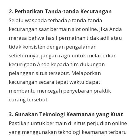
2. Perhatikan Tanda-tanda Kecurangan
Selalu waspada terhadap tanda-tanda
kecurangan saat bermain slot online. Jika Anda
merasa bahwa hasil permainan tidak adil atau
tidak konsisten dengan pengalaman
sebelumnya, jangan ragu untuk melaporkan
kecurigaan Anda kepada tim dukungan
pelanggan situs tersebut. Melaporkan
kecurangan secara tepat waktu dapat
membantu mencegah penyebaran praktik
curang tersebut.
3. Gunakan Teknologi Keamanan yang Kuat
Pastikan untuk bermain di situs perjudian online
yang menggunakan teknologi keamanan terbaru