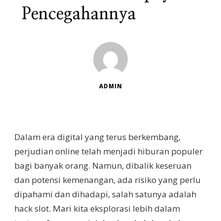
Pencegahannya
ADMIN
Dalam era digital yang terus berkembang,
perjudian online telah menjadi hiburan populer
bagi banyak orang. Namun, dibalik keseruan
dan potensi kemenangan, ada risiko yang perlu
dipahami dan dihadapi, salah satunya adalah
hack slot. Mari kita eksplorasi lebih dalam