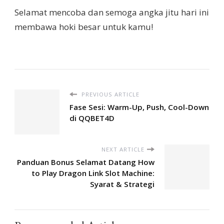
Selamat mencoba dan semoga angka jitu hari ini
membawa hoki besar untuk kamu!
PREVIOUS ARTICLE
Fase Sesi: Warm-Up, Push, Cool-Down
di QQBET4D
NEXT ARTICLE
Panduan Bonus Selamat Datang How
to Play Dragon Link Slot Machine:
Syarat & Strategi