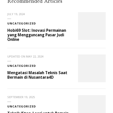
Recommended Articles
JULY 19, 2024
UNCATEGORIZED
Hobi69 Slot: Inovasi Permainan
yang Mengguncang Pasar Judi
Online
UPDATED ON
MAY 22, 2024
UNCATEGORIZED
Mengatasi Masalah Teknis Saat
Bermain di Nusantara4D
SEPTEMBER 19, 2025
UNCATEGORIZED