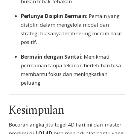
bukan tebak-tebakan.
Perlunya Disiplin Bermain:
Pemain yang
disiplin dalam mengelola modal dan
strategi biasanya lebih sering meraih hasil
positif.
Bermain dengan Santai:
Menikmati
permainan tanpa tekanan berlebihan bisa
membantu fokus dan meningkatkan
peluang.
Kesimpulan
Bocoran angka jitu togel 4D hari ini dari master
prediksi di
LOL4D
bisa menjadi alat bantu yang