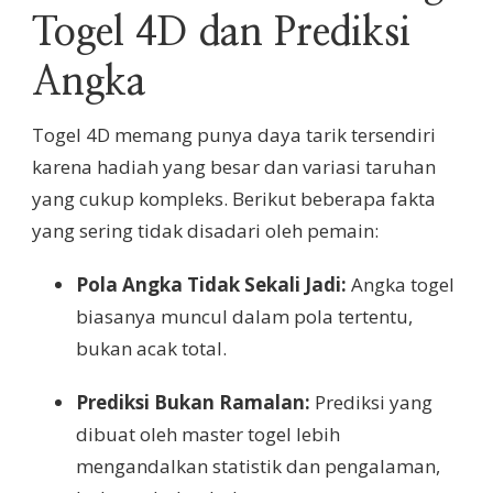
Togel 4D dan Prediksi
Angka
Togel 4D memang punya daya tarik tersendiri
karena hadiah yang besar dan variasi taruhan
yang cukup kompleks. Berikut beberapa fakta
yang sering tidak disadari oleh pemain:
Pola Angka Tidak Sekali Jadi:
Angka togel
biasanya muncul dalam pola tertentu,
bukan acak total.
Prediksi Bukan Ramalan:
Prediksi yang
dibuat oleh master togel lebih
mengandalkan statistik dan pengalaman,