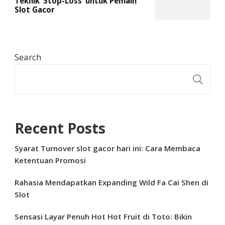
Teknik ‘Stop-Loss’ untuk Pemain
Slot Gacor
Search
S
Recent Posts
Syarat Turnover slot gacor hari ini: Cara Membaca
Ketentuan Promosi
Rahasia Mendapatkan Expanding Wild Fa Cai Shen di
Slot
Sensasi Layar Penuh Hot Hot Fruit di Toto: Bikin