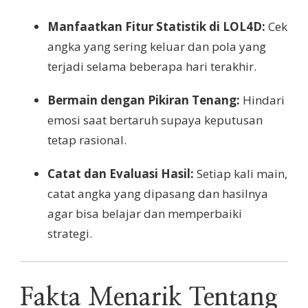
Manfaatkan Fitur Statistik di LOL4D:
Cek
angka yang sering keluar dan pola yang
terjadi selama beberapa hari terakhir.
Bermain dengan Pikiran Tenang:
Hindari
emosi saat bertaruh supaya keputusan
tetap rasional.
Catat dan Evaluasi Hasil:
Setiap kali main,
catat angka yang dipasang dan hasilnya
agar bisa belajar dan memperbaiki
strategi.
Fakta Menarik Tentang