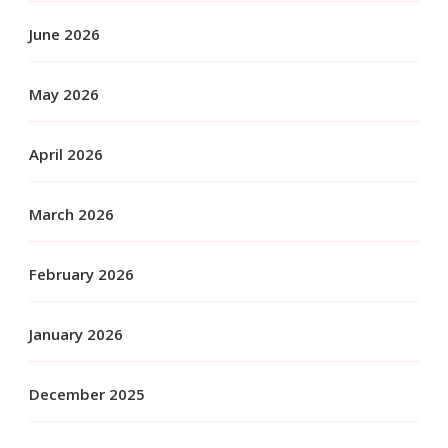
June 2026
May 2026
April 2026
March 2026
February 2026
January 2026
December 2025