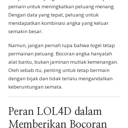
pemain untuk meningkatkan peluang menang.
Dengan data yang tepat, peluang untuk
mendapatkan kombinasi angka yang keluar
semakin besar.
Namun, jangan pernah lupa bahwa togel tetap
permainan peluang. Bocoran angka hanyalah
alat bantu, bukan jaminan mutlak kemenangan.
Oleh sebab itu, penting untuk tetap bermain
dengan bijak dan tidak terlalu mengandalkan
keberuntungan semata.
Peran LOL4D dalam
Memberikan Bocoran