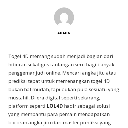
ADMIN
Togel 4D memang sudah menjadi bagian dari
hiburan sekaligus tantangan seru bagi banyak
penggemar judi online. Mencari angka jitu atau
prediksi tepat untuk memenangkan togel 4D
bukan hal mudah, tapi bukan pula sesuatu yang
mustahil. Di era digital seperti sekarang,
platform seperti
LOL4D
hadir sebagai solusi
yang membantu para pemain mendapatkan
bocoran angka jitu dari master prediksi yang