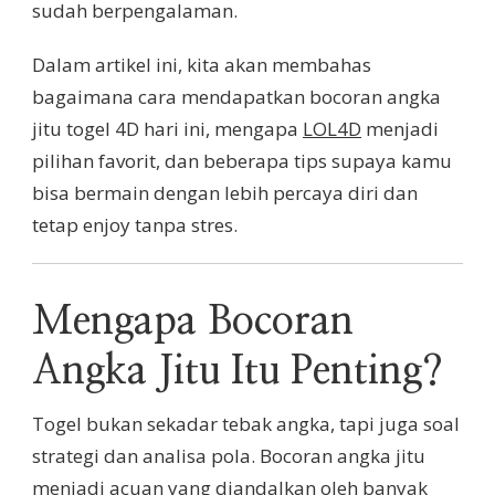
sudah berpengalaman.
Dalam artikel ini, kita akan membahas
bagaimana cara mendapatkan bocoran angka
jitu togel 4D hari ini, mengapa
LOL4D
menjadi
pilihan favorit, dan beberapa tips supaya kamu
bisa bermain dengan lebih percaya diri dan
tetap enjoy tanpa stres.
Mengapa Bocoran
Angka Jitu Itu Penting?
Togel bukan sekadar tebak angka, tapi juga soal
strategi dan analisa pola. Bocoran angka jitu
menjadi acuan yang diandalkan oleh banyak