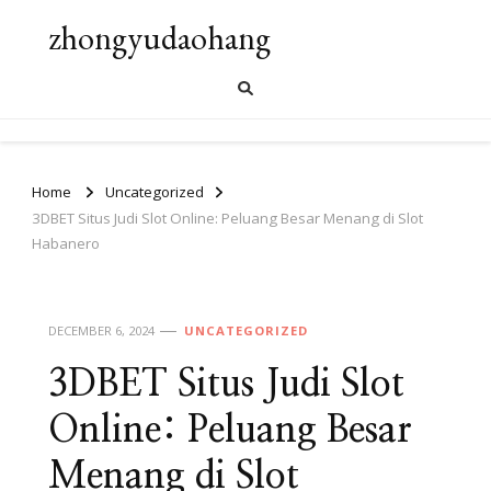
zhongyudaohang
Home
Uncategorized
3DBET Situs Judi Slot Online: Peluang Besar Menang di Slot
Habanero
DECEMBER 6, 2024
UNCATEGORIZED
3DBET Situs Judi Slot
Online: Peluang Besar
Menang di Slot