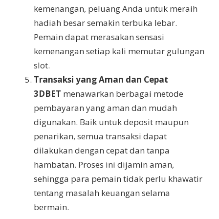
kemenangan, peluang Anda untuk meraih
hadiah besar semakin terbuka lebar.
Pemain dapat merasakan sensasi
kemenangan setiap kali memutar gulungan
slot.
Transaksi yang Aman dan Cepat
3DBET
menawarkan berbagai metode
pembayaran yang aman dan mudah
digunakan. Baik untuk deposit maupun
penarikan, semua transaksi dapat
dilakukan dengan cepat dan tanpa
hambatan. Proses ini dijamin aman,
sehingga para pemain tidak perlu khawatir
tentang masalah keuangan selama
bermain.