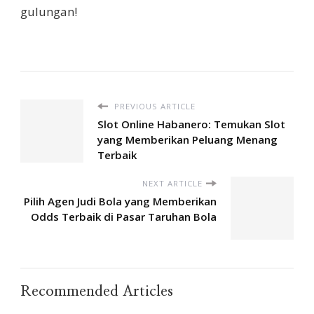
gulungan!
PREVIOUS ARTICLE
Slot Online Habanero: Temukan Slot
yang Memberikan Peluang Menang
Terbaik
NEXT ARTICLE
Pilih Agen Judi Bola yang Memberikan
Odds Terbaik di Pasar Taruhan Bola
Recommended Articles