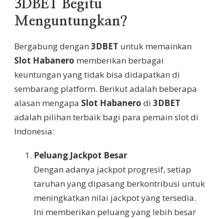
3DBET Begitu
Menguntungkan?
Bergabung dengan
3DBET
untuk memainkan
Slot Habanero
memberikan berbagai
keuntungan yang tidak bisa didapatkan di
sembarang platform. Berikut adalah beberapa
alasan mengapa
Slot Habanero
di
3DBET
adalah pilihan terbaik bagi para pemain slot di
Indonesia:
Peluang Jackpot Besar
Dengan adanya jackpot progresif, setiap
taruhan yang dipasang berkontribusi untuk
meningkatkan nilai jackpot yang tersedia.
Ini memberikan peluang yang lebih besar