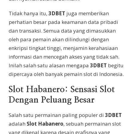
Tidak hanya itu,
3DBET
juga memberikan
perhatian besar pada keamanan data pribadi
dan transaksi. Semua data yang dimasukkan
oleh para pemain akan dilindungi dengan
enkripsi tingkat tinggi, menjamin kerahasiaan
informasi dan mencegah akses yang tidak sah.
Inilah salah satu alasan mengapa
3DBET
begitu
dipercaya oleh banyak pemain slot di Indonesia.
Slot Habanero: Sensasi Slot
Dengan Peluang Besar
Salah satu permainan paling populer di
3DBET
adalah
Slot Habanero
, sebuah permainan slot
yang dikenal karena desain grafisnya yang