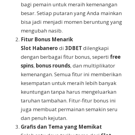
bagi pemain untuk meraih kemenangan
besar. Setiap putaran yang Anda mainkan
bisa jadi menjadi momen beruntung yang
mengubah nasib.
Fitur Bonus Menarik
Slot Habanero
di
3DBET
dilengkapi
dengan berbagai fitur bonus, seperti
free
spins
,
bonus rounds
, dan multiplikator
kemenangan. Semua fitur ini memberikan
kesempatan untuk meraih lebih banyak
keuntungan tanpa harus mengeluarkan
taruhan tambahan. Fitur-fitur bonus ini
juga membuat permainan semakin seru
dan penuh kejutan.
Grafis dan Tema yang Memikat