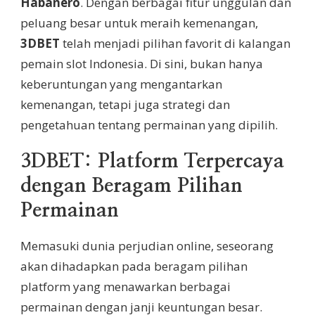
Habanero
. Dengan berbagai fitur unggulan dan
peluang besar untuk meraih kemenangan,
3DBET
telah menjadi pilihan favorit di kalangan
pemain slot Indonesia. Di sini, bukan hanya
keberuntungan yang mengantarkan
kemenangan, tetapi juga strategi dan
pengetahuan tentang permainan yang dipilih.
3DBET: Platform Terpercaya
dengan Beragam Pilihan
Permainan
Memasuki dunia perjudian online, seseorang
akan dihadapkan pada beragam pilihan
platform yang menawarkan berbagai
permainan dengan janji keuntungan besar.