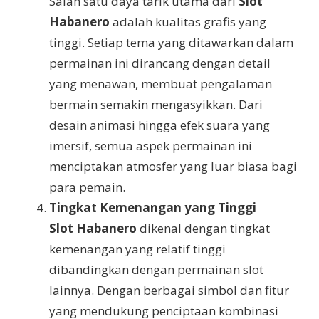
Salah satu daya tarik utama dari
Slot
Habanero
adalah kualitas grafis yang
tinggi. Setiap tema yang ditawarkan dalam
permainan ini dirancang dengan detail
yang menawan, membuat pengalaman
bermain semakin mengasyikkan. Dari
desain animasi hingga efek suara yang
imersif, semua aspek permainan ini
menciptakan atmosfer yang luar biasa bagi
para pemain.
Tingkat Kemenangan yang Tinggi
Slot Habanero
dikenal dengan tingkat
kemenangan yang relatif tinggi
dibandingkan dengan permainan slot
lainnya. Dengan berbagai simbol dan fitur
yang mendukung penciptaan kombinasi