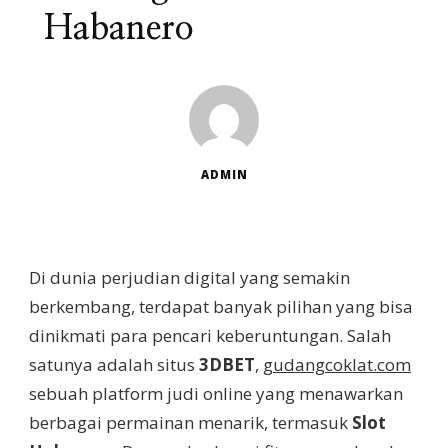
Habanero
ADMIN
Di dunia perjudian digital yang semakin
berkembang, terdapat banyak pilihan yang bisa
dinikmati para pencari keberuntungan. Salah
satunya adalah situs
3DBET
,
gudangcoklat.com
sebuah platform judi online yang menawarkan
berbagai permainan menarik, termasuk
Slot