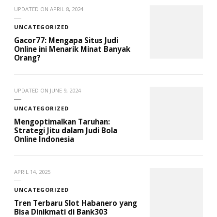
UPDATED ON
APRIL 8, 2024
UNCATEGORIZED
Gacor77: Mengapa Situs Judi
Online ini Menarik Minat Banyak
Orang?
UPDATED ON
JUNE 9, 2024
UNCATEGORIZED
Mengoptimalkan Taruhan:
Strategi Jitu dalam Judi Bola
Online Indonesia
APRIL 14, 2025
UNCATEGORIZED
Tren Terbaru Slot Habanero yang
Bisa Dinikmati di Bank303