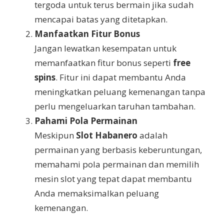
tergoda untuk terus bermain jika sudah
mencapai batas yang ditetapkan.
Manfaatkan Fitur Bonus
Jangan lewatkan kesempatan untuk
memanfaatkan fitur bonus seperti
free
spins
. Fitur ini dapat membantu Anda
meningkatkan peluang kemenangan tanpa
perlu mengeluarkan taruhan tambahan.
Pahami Pola Permainan
Meskipun
Slot Habanero
adalah
permainan yang berbasis keberuntungan,
memahami pola permainan dan memilih
mesin slot yang tepat dapat membantu
Anda memaksimalkan peluang
kemenangan.